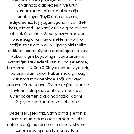
civarında) olabileceğini ve ürün
oluşturulurken dikkate alınacağını
unutmayın. Tüylü ürünler sipariş
ediyorsanız, tüy yoğunluğunun fiyatı (tek
katlı, çift katlı, üç katlı) etkilediğine dikkat
etmek önemlidir. Siparişinizi vermeden
önce sağlanan tüy örneklerini kontrol
ettiğinizden emin olun. Siparişinizi teslim
aldıktan sonra tüylerin ambalajdan dolayı
kabarıklığını kaybettiğini veya birbirine
yapıştığını fark edebilirsiniz. Endişelenme,
bu normal ! Ürünü ütüleyip asmanız yeterli,
ve ardından tüyleri kabartmak için saç
kurutma makinenizde soğuk bir ayar
kullanın. Kurutucuyu tüylere doğru tutun ve
tüylerin salınıp hava almasını bekleyin.
Tüyler paketten çıktığında fazlalıklarını 1 -
2 giyime kadar atar ve sabitlenir.
Değerli Müşterimiz, Satın alma işleminizi
tamamlamadan önce tamamen bilgi
sahibi olduğunuzdan emin olmak istiyoruz.
Lütfen siparişinizin tüm unsurlarını