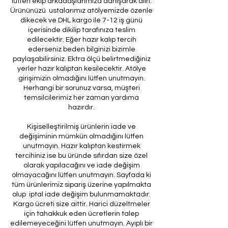
lütfen ekip arkadaşlarımıza danışarak alın.
Ürününüzü ustalarımız atölyemizde özenle
dikecek ve DHL kargo ile 7-12 iş günü
içerisinde dikilip tarafınıza teslim
edilecektir. Eğer hazır kalıp tercih
ederseniz beden bilginizi bizimle
paylaşabilirsiniz. Ektra ölçü belirtmediğiniz
yerler hazır kalıptan kesilecektir. Atölye
girişimizin olmadığını lütfen unutmayın.
Herhangi bir sorunuz varsa, müşteri
temsilcilerimiz her zaman yardıma
hazırdır.
Kişiselleştirilmiş ürünlerin iade ve
değişiminin mümkün olmadığını lütfen
unutmayın. Hazır kalıptan kestirmek
tercihiniz ise bu üründe sıfırdan size özel
olarak yapılacağını ve iade değişim
olmayacağını lütfen unutmayın. Sayfada ki
tüm ürünlerimiz sipariş üzerine yapılmakta
olup iptal iade değişim bulunmamaktadır.
Kargo ücreti size aittir. Harici düzeltmeler
için tahakkuk eden ücretlerin talep
edilemeyeceğini lütfen unutmayın. Ayıplı bir