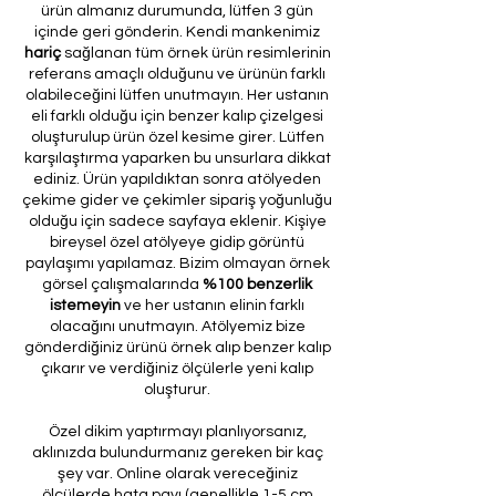
ürün almanız durumunda, lütfen 3 gün
içinde geri gönderin. Kendi mankenimiz
hariç
sağlanan tüm örnek ürün resimlerinin
referans amaçlı olduğunu ve ürünün farklı
olabileceğini lütfen unutmayın. Her ustanın
eli farklı olduğu için benzer kalıp çizelgesi
oluşturulup ürün özel kesime girer. Lütfen
karşılaştırma yaparken bu unsurlara dikkat
ediniz. Ürün yapıldıktan sonra atölyeden
çekime gider ve çekimler sipariş yoğunluğu
olduğu için sadece sayfaya eklenir. Kişiye
bireysel özel atölyeye gidip görüntü
paylaşımı yapılamaz. Bizim olmayan örnek
görsel çalışmalarında
%100 benzerlik
istemeyin
ve her ustanın elinin farklı
olacağını unutmayın. Atölyemiz bize
gönderdiğiniz ürünü örnek alıp benzer kalıp
çıkarır ve verdiğiniz ölçülerle yeni kalıp
oluşturur.
Özel dikim yaptırmayı planlıyorsanız,
aklınızda bulundurmanız gereken bir kaç
şey var. Online olarak vereceğiniz
ölçülerde hata payı (genellikle 1-5 cm