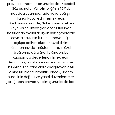
provası tamamlanan ürünlerde, Mesafeli
Sözleşmeler Yönetmeliği'nin 15/1/b
maddesi uyarınca, iade veya değişim
talebi kabul edilmemektedir.
Söz konusu madde, "tüketicinin istekleri
veya kişisel ihtiyaçları doğrultusunda
hazırlanan mallara" ilişkin sözleşmelerde
cayma hakkının kullanılamayacağını
açıkça belirtmektedir. Özel dikim
ürünlerimiz de, müşterilerimizin özel
ölçülerine göre üretildiğinden, bu
kapsamda değerlendirilmektedir.
Amacımız, müşterilerimize kusursuz ve
beklentilerini tam olarak karşılayan özel
dikim ürünler sunmaktır. Ancak, üretim
sürecinin doğası ve yasal düzenlemeler
gereği, son provası yapılmış ürünlerde iade
veya değişim imkanı bulunmamaktadır. Bu
nedenle, sipariş verirken ölçülerin
doğruluğundan ve ürün detaylarının
eksiksiz olduğundan emin olunması önem
arz etmektedir.
Müşteri temsilcilerimizin tarafınıza