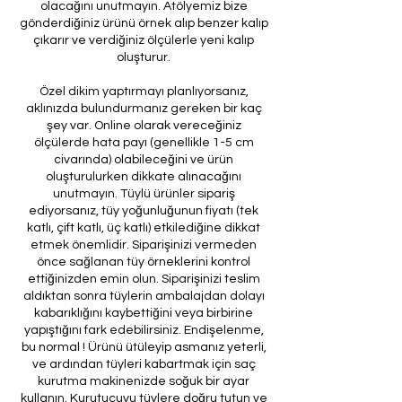
olacağını unutmayın. Atölyemiz bize
gönderdiğiniz ürünü örnek alıp benzer kalıp
çıkarır ve verdiğiniz ölçülerle yeni kalıp
oluşturur.
Özel dikim yaptırmayı planlıyorsanız,
aklınızda bulundurmanız gereken bir kaç
şey var. Online olarak vereceğiniz
ölçülerde hata payı (genellikle 1-5 cm
civarında) olabileceğini ve ürün
oluşturulurken dikkate alınacağını
unutmayın. Tüylü ürünler sipariş
ediyorsanız, tüy yoğunluğunun fiyatı (tek
katlı, çift katlı, üç katlı) etkilediğine dikkat
etmek önemlidir. Siparişinizi vermeden
önce sağlanan tüy örneklerini kontrol
ettiğinizden emin olun. Siparişinizi teslim
aldıktan sonra tüylerin ambalajdan dolayı
kabarıklığını kaybettiğini veya birbirine
yapıştığını fark edebilirsiniz. Endişelenme,
bu normal ! Ürünü ütüleyip asmanız yeterli,
ve ardından tüyleri kabartmak için saç
kurutma makinenizde soğuk bir ayar
kullanın. Kurutucuyu tüylere doğru tutun ve