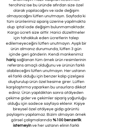
tercihiniz ise bu üründe sıfırdan size özel
olarak yapılacağını ve iade değişim
olmayacağını lütfen unutmayın. Sayfada ki
tüm ürünlerimiz sipariş üzerine yapılmakta
olup iptal iade değişim bulunmamaktadır.
Kargo ücreti size aittir. Harici düzeltmeler
için tahakkuk eden ücretlerin talep
edilemeyeceğini lütfen unutmayın. Ayıplı bir
ürün almanız durumunda, lütfen 3 gün
içinde geri gönderin. Kendi mankenimiz
hariç
sağlanan tüm örnek ürün resimlerinin
referans amaçlı olduğunu ve ürünün farklı
olabileceğini lütfen unutmayın. Her ustanın
eli farklı olduğu için benzer kalıp çizelgesi
oluşturulup ürün özel kesime girer. Lütfen
karşılaştırma yaparken bu unsurlara dikkat
ediniz. Ürün yapıldıktan sonra atölyeden
çekime gider ve çekimler sipariş yoğunluğu
olduğu için sadece sayfaya eklenir. Kişiye
bireysel özel atölyeye gidip görüntü
paylaşımı yapılamaz. Bizim olmayan örnek
görsel çalışmalarında
%100 benzerlik
istemeyin
ve her ustanın elinin farklı