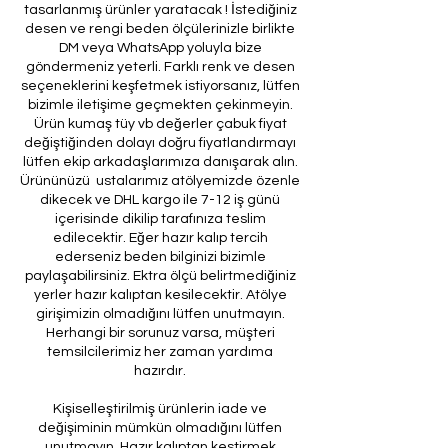
tasarlanmış ürünler yaratacak ! İstediğiniz
desen ve rengi beden ölçülerinizle birlikte
DM veya WhatsApp yoluyla bize
göndermeniz yeterli. Farklı renk ve desen
seçeneklerini keşfetmek istiyorsanız, lütfen
bizimle iletişime geçmekten çekinmeyin.
Ürün kumaş tüy vb değerler çabuk fiyat
değiştiğinden dolayı doğru fiyatlandırmayı
lütfen ekip arkadaşlarımıza danışarak alın.
Ürününüzü ustalarımız atölyemizde özenle
dikecek ve DHL kargo ile 7-12 iş günü
içerisinde dikilip tarafınıza teslim
edilecektir. Eğer hazır kalıp tercih
ederseniz beden bilginizi bizimle
paylaşabilirsiniz. Ektra ölçü belirtmediğiniz
yerler hazır kalıptan kesilecektir. Atölye
girişimizin olmadığını lütfen unutmayın.
Herhangi bir sorunuz varsa, müşteri
temsilcilerimiz her zaman yardıma
hazırdır.
Kişiselleştirilmiş ürünlerin iade ve
değişiminin mümkün olmadığını lütfen
unutmayın. Hazır kalıptan kestirmek