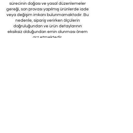
sürecinin doğası ve yasal düzenlemeler
gereği, son provası yapılmış ürünlerde iade
veya değişim imkanı bulunmamaktadır. Bu
nedenle, sipariş verirken ölçülerin
doğruluğundan ve ürün detaylarının
eksiksiz olduğundan emin olunması önem
arz etmektedir.
Müşteri temsilcilerimizin tarafınıza
ileteceği kod ile son prova için ürünün
firmamıza gönderilmesi, özel tasarım
sürecinin nihai aşamasını teşkil
etmektedir. Bu son prova, ürünün
onaylanması ve nihai hale getirilmesi için
kritik bir öneme sahiptir.
Bu bağlamda, yasal haklarımız
çerçevesinde, son provaya gönderilmeyen
bir özel tasarım ürününün iadesi kabul
edilmemektedir. Müşterilerimizin, ürünün
son provasına gönderilmeden iade
talebinde bulunması durumunda, bu talep
karşılanmayacaktır.
Bu uygulamanın amacı, özel tasarım
sürecinin her aşamasında müşteri