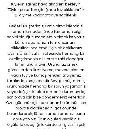
tüylerin salınıp hava almasını bekleyin.
Tüyler paketten çıktığında fazlalıklarını 1 -
2 giyime kadar atar ve sabitlenir.
Değerli Müşterimiz, Satın alma işleminizi
tamamlamadan önce tamamen bilgi
sahibi olduğunuzdan emin olmak istiyoruz.
Lütfen siparişinizin tüm unsurlarını
dikkatlice incelemek için bir dakikanızı
ayırın. Ürün fiyatının ötesinde herhangi bir
özelleştirmenin ek ücrete tabi olacağını
lütfen unutmayın. Ürününüz örnek
görsellerden üretiliyorsa, mevcut olan en
yakın tüy ve kumaş renkleri atölyemiz
tarafından seçilecektir.Sevgili müşterimiz,
ürününüzde herhangi bir sorun yaşamanız
veya değişiklik talep etmeniz durumunda,
son prova için bize göndermeniz yeterlidir.
Özel gününüz için hazırlanan bu ürünün son
provası olabileceğini göz önünde
bulundurarak, lütfen zamanlamanızı buna
göre yapınız. Ürün ölçüleri verdiğiniz
ölçülerle eşleştiği takdirde, bir giysinin çok