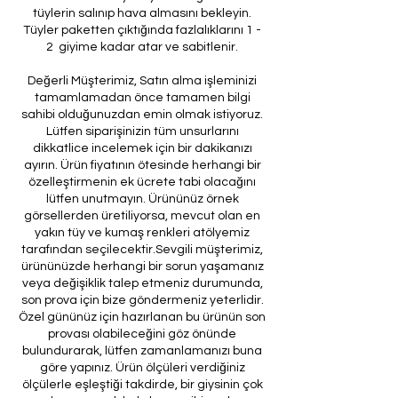
tüylerin salınıp hava almasını bekleyin.
Tüyler paketten çıktığında fazlalıklarını 1 -
2 giyime kadar atar ve sabitlenir.
Değerli Müşterimiz, Satın alma işleminizi
tamamlamadan önce tamamen bilgi
sahibi olduğunuzdan emin olmak istiyoruz.
Lütfen siparişinizin tüm unsurlarını
dikkatlice incelemek için bir dakikanızı
ayırın. Ürün fiyatının ötesinde herhangi bir
özelleştirmenin ek ücrete tabi olacağını
lütfen unutmayın. Ürününüz örnek
görsellerden üretiliyorsa, mevcut olan en
yakın tüy ve kumaş renkleri atölyemiz
tarafından seçilecektir.Sevgili müşterimiz,
ürününüzde herhangi bir sorun yaşamanız
veya değişiklik talep etmeniz durumunda,
son prova için bize göndermeniz yeterlidir.
Özel gününüz için hazırlanan bu ürünün son
provası olabileceğini göz önünde
bulundurarak, lütfen zamanlamanızı buna
göre yapınız. Ürün ölçüleri verdiğiniz
ölçülerle eşleştiği takdirde, bir giysinin çok