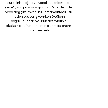
sürecinin doğası ve yasal düzenlemeler
gereği, son provası yapılmış ürünlerde iade
veya değişim imkanı bulunmamaktadır. Bu
nedenle, sipariş verirken ölçülerin
doğruluğundan ve ürün detaylarının
eksiksiz olduğundan emin olunması önem
arz etmektedir.
Müşteri temsilcilerimizin tarafınıza
ileteceği kod ile son prova için ürünün
firmamıza gönderilmesi, özel tasarım
sürecinin nihai aşamasını teşkil
etmektedir. Bu son prova, ürünün
onaylanması ve nihai hale getirilmesi için
kritik bir öneme sahiptir.
Bu bağlamda, yasal haklarımız
çerçevesinde, son provaya gönderilmeyen
bir özel tasarım ürününün iadesi kabul
edilmemektedir. Müşterilerimizin, ürünün
son provasına gönderilmeden iade
talebinde bulunması durumunda, bu talep
karşılanmayacaktır.
Bu uygulamanın amacı, özel tasarım
sürecinin her aşamasında müşteri