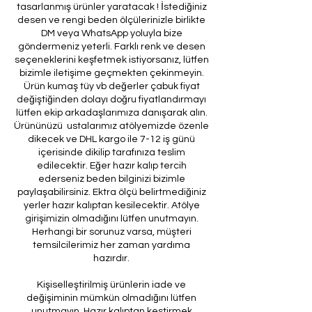
tasarlanmış ürünler yaratacak ! İstediğiniz
desen ve rengi beden ölçülerinizle birlikte
DM veya WhatsApp yoluyla bize
göndermeniz yeterli. Farklı renk ve desen
seçeneklerini keşfetmek istiyorsanız, lütfen
bizimle iletişime geçmekten çekinmeyin.
Ürün kumaş tüy vb değerler çabuk fiyat
değiştiğinden dolayı doğru fiyatlandırmayı
lütfen ekip arkadaşlarımıza danışarak alın.
Ürününüzü ustalarımız atölyemizde özenle
dikecek ve DHL kargo ile 7-12 iş günü
içerisinde dikilip tarafınıza teslim
edilecektir. Eğer hazır kalıp tercih
ederseniz beden bilginizi bizimle
paylaşabilirsiniz. Ektra ölçü belirtmediğiniz
yerler hazır kalıptan kesilecektir. Atölye
girişimizin olmadığını lütfen unutmayın.
Herhangi bir sorunuz varsa, müşteri
temsilcilerimiz her zaman yardıma
hazırdır.
Kişiselleştirilmiş ürünlerin iade ve
değişiminin mümkün olmadığını lütfen
unutmayın. Hazır kalıptan kestirmek