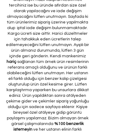
tercihiniz ise bu üründe sıfırdan size özel
olarak yapılacağını ve iade değişim
olmayacağını lütfen unutmayın. Sayfada ki
tüm ürünlerimiz sipariş üzerine yapılmakta
olup iptal iade değişim bulunmamaktadır.
Kargo ücreti size aittir. Harici düzeltmeler
için tahakkuk eden ücretlerin talep
edilemeyeceğini lütfen unutmayın. Ayıplı bir
ürün almanız durumunda, lütfen 3 gün
içinde geri gönderin. Kendi mankenimiz
hariç
sağlanan tüm örnek ürün resimlerinin
referans amaçlı olduğunu ve ürünün farklı
olabileceğini lütfen unutmayın. Her ustanın
eli farklı olduğu için benzer kalıp çizelgesi
oluşturulup ürün özel kesime girer. Lütfen
karşılaştırma yaparken bu unsurlara dikkat
ediniz. Ürün yapıldıktan sonra atölyeden
çekime gider ve çekimler sipariş yoğunluğu
olduğu için sadece sayfaya eklenir. Kişiye
bireysel özel atölyeye gidip görüntü
paylaşımı yapılamaz. Bizim olmayan örnek
görsel çalışmalarında
%100 benzerlik
istemeyin
ve her ustanın elinin farklı