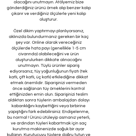
olacağını unutmayın. Atölyemiz bize
gönderdiğiniz ürünü örnek alıp benzer kalıp
çıkarır ve verdiğiniz ölçülerle yeni kalıp
oluşturur.
Özel dikim yaptırmayı planlıyorsanız,
aklınızda bulundurmanız gereken bir kaç
şey var. Online olarak vereceğiniz
ölçülerde hata payı (genellikle 1-5 cm
civarında) olabileceğini ve ürün
oluşturulurken dikkate alınacağını
unutmayın. Tüylü ürünler sipariş
ediyorsanız, tüy yoğunluğunun fiyatı (tek
katlı, çift katlı, üç katlı) etkilediğine dikkat
etmek önemlidir. Siparişinizi vermeden
önce sağlanan tüy örneklerini kontrol
ettiğinizden emin olun. Siparişinizi teslim
aldıktan sonra tüylerin ambalajdan dolayı
kabarıklığını kaybettiğini veya birbirine
yapıştığını fark edebilirsiniz. Endişelenme,
bu normal ! Ürünü ütüleyip asmanız yeterli,
ve ardından tüyleri kabartmak için saç
kurutma makinenizde soğuk bir ayar
kullanın. Kurutucuyu tüylere doğru tutun ve