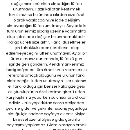
değişiminin mümkün olmadığını lütfen
unutmayın. Hazır kalıptan kestirmek
tercihiniz ise bu üründe sıfırdan size özel
olarak yapılacağını ve iade değişim
olmayacağını lütfen unutmayın. Sayfada ki
tüm ürünlerimiz sipariş üzerine yapılmakta
olup iptal iade değişim bulunmamaktadır.
Kargo ücreti size aittir. Harici düzeltmeler
için tahakkuk eden ücretlerin talep
edilemeyeceğini lütfen unutmayın. Ayıplı bir
ürün almanız durumunda, lütfen 3 gün
içinde geri gönderin. Kendi mankenimiz
hariç
sağlanan tüm örnek ürün resimlerinin
referans amaçlı olduğunu ve ürünün farklı
olabileceğini lütfen unutmayın. Her ustanın
eli farklı olduğu için benzer kalıp çizelgesi
oluşturulup ürün özel kesime girer. Lütfen
karşılaştırma yaparken bu unsurlara dikkat
ediniz. Ürün yapıldıktan sonra atölyeden
çekime gider ve çekimler sipariş yoğunluğu
olduğu için sadece sayfaya eklenir. Kişiye
bireysel özel atölyeye gidip görüntü
paylaşımı yapılamaz. Bizim olmayan örnek