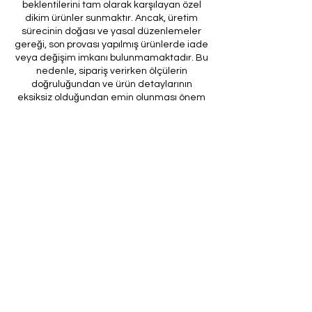
beklentilerini tam olarak karşılayan özel
dikim ürünler sunmaktır. Ancak, üretim
sürecinin doğası ve yasal düzenlemeler
gereği, son provası yapılmış ürünlerde iade
veya değişim imkanı bulunmamaktadır. Bu
nedenle, sipariş verirken ölçülerin
doğruluğundan ve ürün detaylarının
eksiksiz olduğundan emin olunması önem
arz etmektedir.
Müşteri temsilcilerimizin tarafınıza
ileteceği kod ile son prova için ürünün
firmamıza gönderilmesi, özel tasarım
sürecinin nihai aşamasını teşkil
etmektedir. Bu son prova, ürünün
onaylanması ve nihai hale getirilmesi için
kritik bir öneme sahiptir.
Bu bağlamda, yasal haklarımız
çerçevesinde, son provaya gönderilmeyen
bir özel tasarım ürününün iadesi kabul
edilmemektedir. Müşterilerimizin, ürünün
son provasına gönderilmeden iade
talebinde bulunması durumunda, bu talep
karşılanmayacaktır.
Bu uygulamanın amacı, özel tasarım