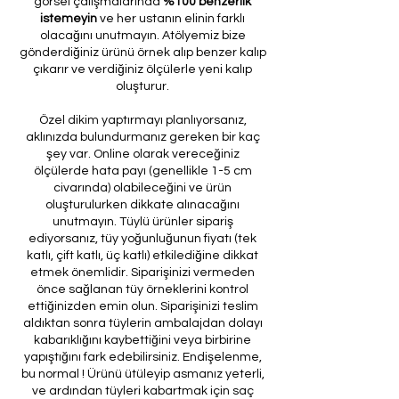
görsel çalışmalarında
%100 benzerlik
istemeyin
ve her ustanın elinin farklı
olacağını unutmayın. Atölyemiz bize
gönderdiğiniz ürünü örnek alıp benzer kalıp
çıkarır ve verdiğiniz ölçülerle yeni kalıp
oluşturur.
Özel dikim yaptırmayı planlıyorsanız,
aklınızda bulundurmanız gereken bir kaç
şey var. Online olarak vereceğiniz
ölçülerde hata payı (genellikle 1-5 cm
civarında) olabileceğini ve ürün
oluşturulurken dikkate alınacağını
unutmayın. Tüylü ürünler sipariş
ediyorsanız, tüy yoğunluğunun fiyatı (tek
katlı, çift katlı, üç katlı) etkilediğine dikkat
etmek önemlidir. Siparişinizi vermeden
önce sağlanan tüy örneklerini kontrol
ettiğinizden emin olun. Siparişinizi teslim
aldıktan sonra tüylerin ambalajdan dolayı
kabarıklığını kaybettiğini veya birbirine
yapıştığını fark edebilirsiniz. Endişelenme,
bu normal ! Ürünü ütüleyip asmanız yeterli,
ve ardından tüyleri kabartmak için saç