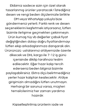
Ekibimiz sadece sizin için özel olarak
tasarlanmış ürünler yaratacak ! İstediğiniz
desen ve rengi beden ölçülerinizle birlikte
DM veya WhatsApp yoluyla bize
göndermeniz yeterli. Farklı renk ve desen
seçeneklerini keşfetmek istiyorsanız, lütfen
bizimle iletişime geçmekten çekinmeyin.
Ürün kumaş tüy vb değerler çabuk fiyat
değiştiğinden dolayı doğru fiyatlandırmayı
lütfen ekip arkadaşlarımıza danışarak alın.
Ürününüzü ustalarımız atölyemizde özenle
dikecek ve DHL kargo ile 7-12 iş günü
içerisinde dikilip tarafınıza teslim
edilecektir. Eğer hazır kalıp tercih
ederseniz beden bilginizi bizimle
paylaşabilirsiniz. Ektra ölçü belirtmediğiniz
yerler hazır kalıptan kesilecektir. Atölye
girişimizin olmadığını lütfen unutmayın.
Herhangi bir sorunuz varsa, müşteri
temsilcilerimiz her zaman yardıma
hazırdır.
Kişiselleştirilmiş ürünlerin iade ve