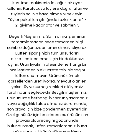
kurutma makinenizde soğuk bir ayar
kullanın. Kurutucuyu tüylere doğru tutun ve
tüylerin salınıp hava almasını bekleyin.
Tüyler paketten çıktığında fazlalıklarını 1 -
2 giyime kadar atar ve sabitlenir.
Değerli Müşterimiz, Satın alma işleminizi
tamamlamadan önce tamamen bilgi
sahibi olduğunuzdan emin olmak istiyoruz.
Lütfen siparişinizin tüm unsurlarını
dikkatlice incelemek için bir dakikanızı
ayırın. Ürün fiyatının ötesinde herhangi bir
özelleştirmenin ek ücrete tabi olacağını
lütfen unutmayın. Ürününüz örnek
görsellerden üretiliyorsa, mevcut olan en
yakın tüy ve kumaş renkleri atölyemiz
tarafından seçilecektir.Sevgili müşterimiz,
ürününüzde herhangi bir sorun yaşamanız
veya değişiklik talep etmeniz durumunda,
son prova için bize göndermeniz yeterlidir.
Özel gününüz için hazırlanan bu ürünün son
provası olabileceğini göz önünde
bulundurarak, lütfen zamanlamanızı buna
göre yapınız. Ürün ölçüleri verdiğiniz