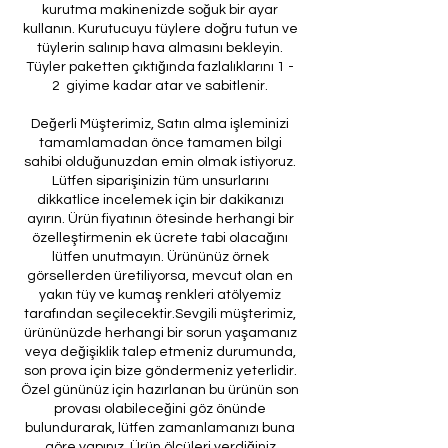
kurutma makinenizde soğuk bir ayar
kullanın. Kurutucuyu tüylere doğru tutun ve
tüylerin salınıp hava almasını bekleyin.
Tüyler paketten çıktığında fazlalıklarını 1 -
2 giyime kadar atar ve sabitlenir.
Değerli Müşterimiz, Satın alma işleminizi
tamamlamadan önce tamamen bilgi
sahibi olduğunuzdan emin olmak istiyoruz.
Lütfen siparişinizin tüm unsurlarını
dikkatlice incelemek için bir dakikanızı
ayırın. Ürün fiyatının ötesinde herhangi bir
özelleştirmenin ek ücrete tabi olacağını
lütfen unutmayın. Ürününüz örnek
görsellerden üretiliyorsa, mevcut olan en
yakın tüy ve kumaş renkleri atölyemiz
tarafından seçilecektir.Sevgili müşterimiz,
ürününüzde herhangi bir sorun yaşamanız
veya değişiklik talep etmeniz durumunda,
son prova için bize göndermeniz yeterlidir.
Özel gününüz için hazırlanan bu ürünün son
provası olabileceğini göz önünde
bulundurarak, lütfen zamanlamanızı buna
göre yapınız. Ürün ölçüleri verdiğiniz