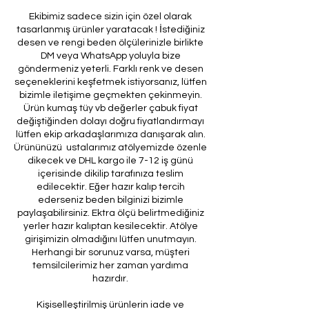
Ekibimiz sadece sizin için özel olarak
tasarlanmış ürünler yaratacak ! İstediğiniz
desen ve rengi beden ölçülerinizle birlikte
DM veya WhatsApp yoluyla bize
göndermeniz yeterli. Farklı renk ve desen
seçeneklerini keşfetmek istiyorsanız, lütfen
bizimle iletişime geçmekten çekinmeyin.
Ürün kumaş tüy vb değerler çabuk fiyat
değiştiğinden dolayı doğru fiyatlandırmayı
lütfen ekip arkadaşlarımıza danışarak alın.
Ürününüzü ustalarımız atölyemizde özenle
dikecek ve DHL kargo ile 7-12 iş günü
içerisinde dikilip tarafınıza teslim
edilecektir. Eğer hazır kalıp tercih
ederseniz beden bilginizi bizimle
paylaşabilirsiniz. Ektra ölçü belirtmediğiniz
yerler hazır kalıptan kesilecektir. Atölye
girişimizin olmadığını lütfen unutmayın.
Herhangi bir sorunuz varsa, müşteri
temsilcilerimiz her zaman yardıma
hazırdır.
Kişiselleştirilmiş ürünlerin iade ve