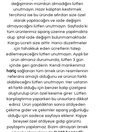
değişiminin mümkün olmadığını lütfen
unutmayın. Hazır kalıptan kestirmek
tercihiniz ise bu üründe sıfırdan size özel
olarak yapılacağını ve iade değişim
olmayacağını lütfen unutmayın. Sayfada ki
tüm ürünlerimiz sipariş üzerine yapılmakta
olup iptal iade değişim bulunmamaktadır.
Kargo ücreti size aittir. Harici düzeltmeler
için tahakkuk eden ücretlerin talep
edilemeyeceğini lütfen unutmayın. Ayıplı bir
ürün almanız durumunda, lütfen 3 gün
içinde geri gönderin. Kendi mankenimiz
hariç
sağlanan tüm örnek ürün resimlerinin
referans amaçlı olduğunu ve ürünün farklı
olabileceğini lütfen unutmayın. Her ustanın
eli farklı olduğu için benzer kalıp çizelgesi
oluşturulup ürün özel kesime girer. Lütfen
karşılaştırma yaparken bu unsurlara dikkat
ediniz. Ürün yapıldıktan sonra atölyeden
çekime gider ve çekimler sipariş yoğunluğu
olduğu için sadece sayfaya eklenir. Kişiye
bireysel özel atölyeye gidip görüntü
paylaşımı yapılamaz. Bizim olmayan örnek