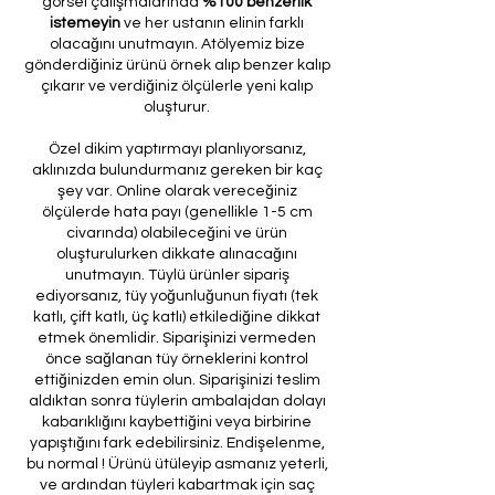
görsel çalışmalarında
%100 benzerlik
istemeyin
ve her ustanın elinin farklı
olacağını unutmayın. Atölyemiz bize
gönderdiğiniz ürünü örnek alıp benzer kalıp
çıkarır ve verdiğiniz ölçülerle yeni kalıp
oluşturur.
Özel dikim yaptırmayı planlıyorsanız,
aklınızda bulundurmanız gereken bir kaç
şey var. Online olarak vereceğiniz
ölçülerde hata payı (genellikle 1-5 cm
civarında) olabileceğini ve ürün
oluşturulurken dikkate alınacağını
unutmayın. Tüylü ürünler sipariş
ediyorsanız, tüy yoğunluğunun fiyatı (tek
katlı, çift katlı, üç katlı) etkilediğine dikkat
etmek önemlidir. Siparişinizi vermeden
önce sağlanan tüy örneklerini kontrol
ettiğinizden emin olun. Siparişinizi teslim
aldıktan sonra tüylerin ambalajdan dolayı
kabarıklığını kaybettiğini veya birbirine
yapıştığını fark edebilirsiniz. Endişelenme,
bu normal ! Ürünü ütüleyip asmanız yeterli,
ve ardından tüyleri kabartmak için saç