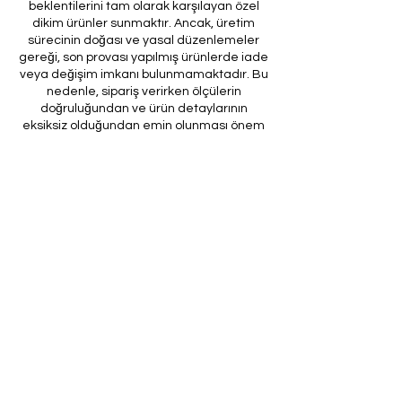
beklentilerini tam olarak karşılayan özel
dikim ürünler sunmaktır. Ancak, üretim
sürecinin doğası ve yasal düzenlemeler
gereği, son provası yapılmış ürünlerde iade
veya değişim imkanı bulunmamaktadır. Bu
nedenle, sipariş verirken ölçülerin
doğruluğundan ve ürün detaylarının
eksiksiz olduğundan emin olunması önem
arz etmektedir.
Müşteri temsilcilerimizin tarafınıza
ileteceği kod ile son prova için ürünün
firmamıza gönderilmesi, özel tasarım
sürecinin nihai aşamasını teşkil
etmektedir. Bu son prova, ürünün
onaylanması ve nihai hale getirilmesi için
kritik bir öneme sahiptir.
Bu bağlamda, yasal haklarımız
çerçevesinde, son provaya gönderilmeyen
bir özel tasarım ürününün iadesi kabul
edilmemektedir. Müşterilerimizin, ürünün
son provasına gönderilmeden iade
talebinde bulunması durumunda, bu talep
karşılanmayacaktır.
Bu uygulamanın amacı, özel tasarım