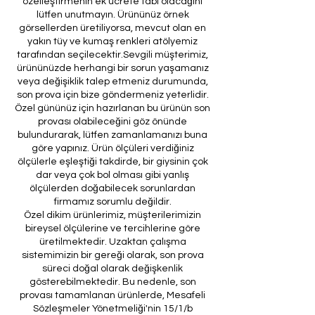
özelleştirmenin ek ücrete tabi olacağını
lütfen unutmayın. Ürününüz örnek
görsellerden üretiliyorsa, mevcut olan en
yakın tüy ve kumaş renkleri atölyemiz
tarafından seçilecektir.Sevgili müşterimiz,
ürününüzde herhangi bir sorun yaşamanız
veya değişiklik talep etmeniz durumunda,
son prova için bize göndermeniz yeterlidir.
Özel gününüz için hazırlanan bu ürünün son
provası olabileceğini göz önünde
bulundurarak, lütfen zamanlamanızı buna
göre yapınız. Ürün ölçüleri verdiğiniz
ölçülerle eşleştiği takdirde, bir giysinin çok
dar veya çok bol olması gibi yanlış
ölçülerden doğabilecek sorunlardan
firmamız sorumlu değildir.
Özel dikim ürünlerimiz, müşterilerimizin
bireysel ölçülerine ve tercihlerine göre
üretilmektedir. Uzaktan çalışma
sistemimizin bir gereği olarak, son prova
süreci doğal olarak değişkenlik
gösterebilmektedir. Bu nedenle, son
provası tamamlanan ürünlerde, Mesafeli
Sözleşmeler Yönetmeliği'nin 15/1/b