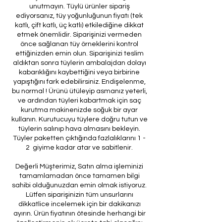
unutmayın. Tüylü ürünler sipariş
ediyorsanız, tüy yoğunluğunun fiyatı (tek
katlı, çift katlı, üç katlı) etkilediğine dikkat
etmek önemlidir. Siparişinizi vermeden
önce sağlanan tüy örneklerini kontrol
ettiğinizden emin olun. Siparişinizi teslim
aldıktan sonra tüylerin ambalajdan dolayı
kabarıklığını kaybettiğini veya birbirine
yapıştığını fark edebilirsiniz. Endişelenme,
bu normal ! Ürünü ütüleyip asmanız yeterli,
ve ardından tüyleri kabartmak için saç
kurutma makinenizde soğuk bir ayar
kullanın. Kurutucuyu tüylere doğru tutun ve
tüylerin salınıp hava almasını bekleyin.
Tüyler paketten çıktığında fazlalıklarını 1 -
2 giyime kadar atar ve sabitlenir.
Değerli Müşterimiz, Satın alma işleminizi
tamamlamadan önce tamamen bilgi
sahibi olduğunuzdan emin olmak istiyoruz.
Lütfen siparişinizin tüm unsurlarını
dikkatlice incelemek için bir dakikanızı
ayırın. Ürün fiyatının ötesinde herhangi bir