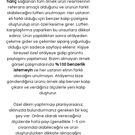
hariç
sağlanan tüm örnek ürün resimlerinin
referans amaçlı olduğunu ve ürünün farklı
olabileceğini lütfen unutmayın. Her ustanın
eli farklı olduğu için benzer kalıp çizelgesi
oluşturulup ürün özel kesime girer. Lütfen
karşılaştırma yaparken bu unsurlara dikkat
ediniz. Ürün yapıldıktan sonra atölyeden
çekime gider ve çekimler sipariş yoğunluğu
olduğu için sadece sayfaya eklenir. Kişiye
bireysel özel atölyeye gidip görüntü
paylaşımı yapılamaz. Bizim olmayan örnek
görsel çalışmalarında
%100 benzerlik
istemeyin
ve her ustanın elinin farklı
olacağını unutmayın. Atölyemiz bize
gönderdiğiniz ürünü örnek alıp benzer kalıp
çıkarır ve verdiğiniz ölçülerle yeni kalıp
oluşturur.
Özel dikim yaptırmayı planlıyorsanız,
aklınızda bulundurmanız gereken bir kaç
şey var. Online olarak vereceğiniz
ölçülerde hata payı (genellikle 1-5 cm
civarında) olabileceğini ve ürün
oluşturulurken dikkate alınacağını