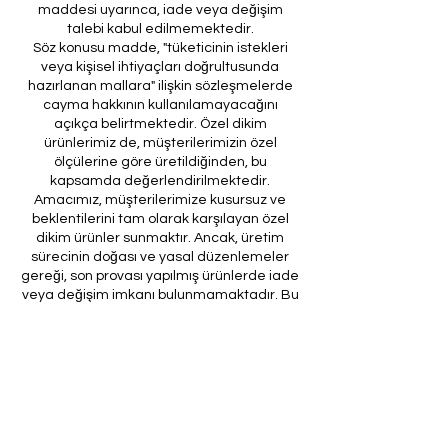
maddesi uyarınca, iade veya değişim
talebi kabul edilmemektedir.
Söz konusu madde, "tüketicinin istekleri
veya kişisel ihtiyaçları doğrultusunda
hazırlanan mallara" ilişkin sözleşmelerde
cayma hakkının kullanılamayacağını
açıkça belirtmektedir. Özel dikim
ürünlerimiz de, müşterilerimizin özel
ölçülerine göre üretildiğinden, bu
kapsamda değerlendirilmektedir.
Amacımız, müşterilerimize kusursuz ve
beklentilerini tam olarak karşılayan özel
dikim ürünler sunmaktır. Ancak, üretim
sürecinin doğası ve yasal düzenlemeler
gereği, son provası yapılmış ürünlerde iade
veya değişim imkanı bulunmamaktadır. Bu
nedenle, sipariş verirken ölçülerin
doğruluğundan ve ürün detaylarının
eksiksiz olduğundan emin olunması önem
arz etmektedir.
Müşteri temsilcilerimizin tarafınıza
ileteceği kod ile son prova için ürünün
firmamıza gönderilmesi, özel tasarım
sürecinin nihai aşamasını teşkil