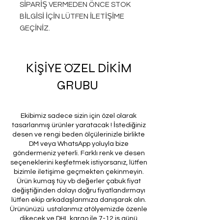
SİPARİŞ VERMEDEN ÖNCE STOK
BİLGİSİ İÇİN LÜTFEN İLETİŞİME
GEÇİNİZ.
KİŞİYE ÖZEL DİKİM
GRUBU
Ekibimiz sadece sizin için özel olarak
tasarlanmış ürünler yaratacak ! İstediğiniz
desen ve rengi beden ölçülerinizle birlikte
DM veya WhatsApp yoluyla bize
göndermeniz yeterli. Farklı renk ve desen
seçeneklerini keşfetmek istiyorsanız, lütfen
bizimle iletişime geçmekten çekinmeyin.
Ürün kumaş tüy vb değerler çabuk fiyat
değiştiğinden dolayı doğru fiyatlandırmayı
lütfen ekip arkadaşlarımıza danışarak alın.
Ürününüzü ustalarımız atölyemizde özenle
dikecek ve DHL kargo ile 7-12 iş günü