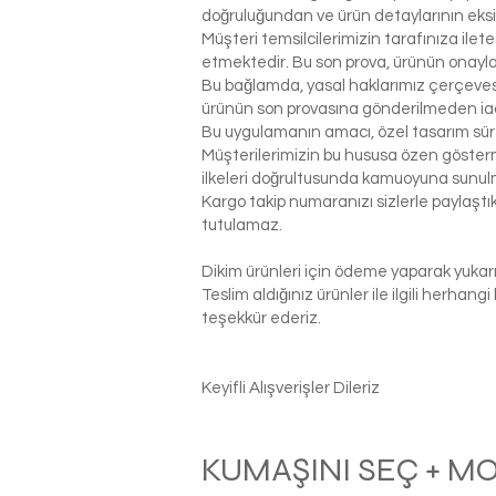
doğruluğundan ve ürün detaylarının eks
Müşteri temsilcilerimizin tarafınıza ilet
etmektedir. Bu son prova, ürünün onaylanm
Bu bağlamda, yasal haklarımız çerçeves
ürünün son provasına gönderilmeden ia
Bu uygulamanın amacı, özel tasarım sür
Müşterilerimizin bu hususa özen gösterme
ilkeleri doğrultusunda kamuoyuna sunul
Kargo takip numaranızı sizlerle paylaş
tutulamaz.
Dikim ürünleri için ödeme yaparak yukarı
Teslim aldığınız ürünler ile ilgili herhan
teşekkür ederiz.
Keyifli Alışverişler Dileriz
KUMAŞINI SEÇ + M