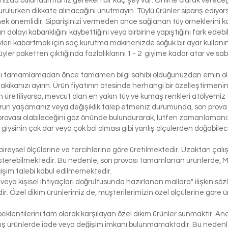
lınızda bulundurmanız gereken bir kaç şey var. Online olarak vereceği
urulurken dikkate alınacağını unutmayın. Tüylü ürünler sipariş ediyorsa
etmek önemlidir. Siparişinizi vermeden önce sağlanan tüy örneklerini ko
 dolayı kabarıklığını kaybettiğini veya birbirine yapıştığını fark edeb
yleri kabartmak için saç kurutma makinenizde soğuk bir ayar kullanı
üyler paketten çıktığında fazlalıklarını 1 - 2 giyime kadar atar ve sabi
izi tamamlamadan önce tamamen bilgi sahibi olduğunuzdan emin olma
dakikanızı ayırın. Ürün fiyatının ötesinde herhangi bir özelleştirmeni
üretiliyorsa, mevcut olan en yakın tüy ve kumaş renkleri atölyemiz t
run yaşamanız veya değişiklik talep etmeniz durumunda, son prova i
rovası olabileceğini göz önünde bulundurarak, lütfen zamanlamanızı
bir giysinin çok dar veya çok bol olması gibi yanlış ölçülerden doğabi
bireysel ölçülerine ve tercihlerine göre üretilmektedir. Uzaktan çalı
österebilmektedir. Bu nedenle, son provası tamamlanan ürünlerde, 
işim talebi kabul edilmemektedir.
 veya kişisel ihtiyaçları doğrultusunda hazırlanan mallara" ilişkin 
r. Özel dikim ürünlerimiz de, müşterilerimizin özel ölçülerine göre
klentilerini tam olarak karşılayan özel dikim ürünler sunmaktır. Anc
ış ürünlerde iade veya değişim imkanı bulunmamaktadır. Bu nedenle, 