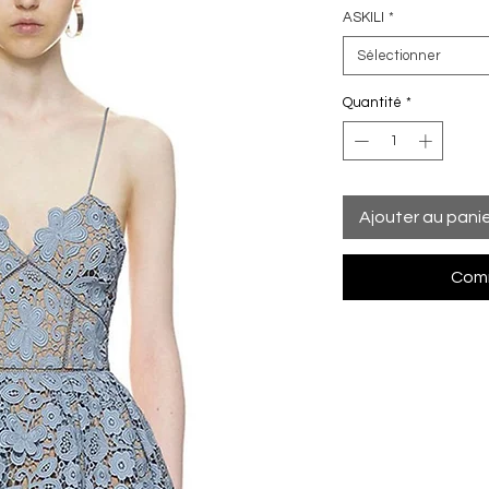
ASKILI
*
Sélectionner
Quantité
*
Ajouter au pani
Comm