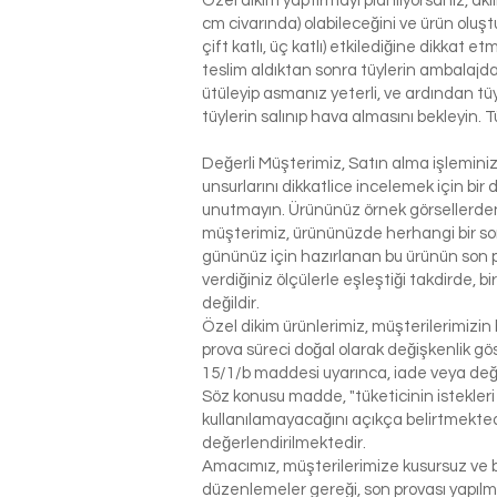
Özel dikim yaptırmayı planlıyorsanız, ak
cm civarında) olabileceğini ve ürün oluşt
çift katlı, üç katlı) etkilediğine dikkat 
teslim aldıktan sonra tüylerin ambalajdan
ütüleyip asmanız yeterli, ve ardından tü
tüylerin salınıp hava almasını bekleyin. T
Değerli Müşterimiz, Satın alma işlemin
unsurlarını dikkatlice incelemek için bir 
unutmayın. Ürününüz örnek görsellerden 
müşterimiz, ürününüzde herhangi bir so
gününüz için hazırlanan bu ürünün son p
verdiğiniz ölçülerle eşleştiği takdirde, 
değildir.
Özel dikim ürünlerimiz, müşterilerimizin 
prova süreci doğal olarak değişkenlik g
15/1/b maddesi uyarınca, iade veya değ
Söz konusu madde, "tüketicinin istekleri
kullanılamayacağını açıkça belirtmektedi
değerlendirilmektedir.
Amacımız, müşterilerimize kusursuz ve be
düzenlemeler gereği, son provası yapılm