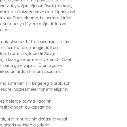
niz ölçülerde hata payı (genellikle 1-5
nız, tüy yoğunluğunun fiyatı (tek katlı,
ntrol ettiğinizden emin olun. Siparişinizi
ilirsiniz. Endişelenme, bu normal ! Ürünü
n. Kurutucuyu tüylere doğru tutun ve
tlenir.
k istiyoruz. Lütfen siparişinizin tüm
n ek ücrete tabi olacağını lütfen
arafından seçilecektir.Sevgili
çin bize göndermeniz yeterlidir. Özel
 buna göre yapınız. Ürün ölçüleri
lecek sorunlardan firmamız sorumlu
şma sistemimizin bir gereği olarak, son
Mesafeli Sözleşmeler Yönetmeliği'nin
sözleşmelerde cayma hakkının
 üretildiğinden, bu kapsamda
ak, üretim sürecinin doğası ve yasal
sipariş verirken ölçülerin