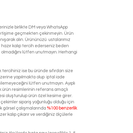
lerinizle birlikte DM veya WhatsApp
e iletişime geçmekten çekinmeyin. Ürün
anışarak alın. Ürününüzü ustalarımız
r hazır kalıp tercih ederseniz beden
izin olmadığını lütfen unutmayın. Herhangi
tercihiniz ise bu üründe sıfırdan size
zerine yapılmakta olup iptal iade
dilemeyeceğini lütfen unutmayın. Ayıplı
ürün resimlerinin referans amaçlı
esi oluşturulup ürün özel kesime girer.
çekimler sipariş yoğunluğu olduğu için
ek görsel çalışmalarında
%100 benzerlik
r kalıp çıkarır ve verdiğiniz ölçülerle