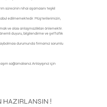
rım sürecinin nihai aşamasını teşkil
abul edilmemektedir. Müşterilerimizin,
k ve olası anlaşmazlıkları önlemektir.
nemli duyuru, bilgilendirme ve şeffaflık
p kaybolması durumunda firmamız sorumlu
şım sağlamalısınız.Anlayışınız için
 HAZIRLANSIN !