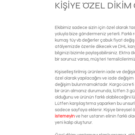
KİŞİYE ÖZEL DİKİ
Ekibimiz sadece sizin için özel olarak t
yoluyla bize göndermeniz yeterli. Farkl
kumaş tüy vb değerler çabuk fiyat değiş
atölyemizde özenle dikecek ve DHL kargo i
bilginizi bizimle paylaşabilirsiniz. Ektra
bir sorunuz varsa, müşteri temsilcilerim
Kişiselleştirilmiş ürünlerin iade ve deği
özel olarak yapılacağını ve iade değişim
değişim bulunmamaktadır. Kargo ücreti si
bir ürün almanız durumunda, lütfen 3 g
olduğunu ve ürünün farklı olabileceğini l
Lütfen karşılaştırma yaparken bu unsurla
sadece sayfaya eklenir. Kişiye bireysel
istemeyin
ve her ustanın elinin farklı o
yeni kalıp oluşturur.