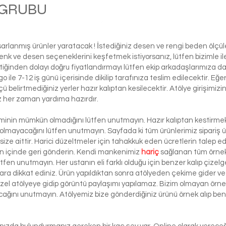
M GRUBU
Balle
asarlanmış ürünler yaratacak ! İstediğiniz desen ve rengi beden ölçü
ı renk ve desen seçeneklerini keşfetmek istiyorsanız, lütfen biziml
tiğinden dolayı doğru fiyatlandırmayı lütfen ekip arkadaşlarımıza d
le 7-12 iş günü içerisinde dikilip tarafınıza teslim edilecektir. Eğe
 ölçü belirtmediğiniz yerler hazır kalıptan kesilecektir. Atölye girişim
iz her zaman yardıma hazırdır.
şiminin mümkün olmadığını lütfen unutmayın. Hazır kalıptan kestirmek 
 olmayacağını lütfen unutmayın. Sayfada ki tüm ürünlerimiz sipariş ü
ze aittir. Harici düzeltmeler için tahakkuk eden ücretlerin talep e
ün içinde geri gönderin. Kendi mankenimiz
hariç
sağlanan tüm örnek 
ütfen unutmayın. Her ustanın eli farklı olduğu için benzer kalıp çizelg
ra dikkat ediniz. Ürün yapıldıktan sonra atölyeden çekime gider ve 
 özel atölyeye gidip görüntü paylaşımı yapılamaz. Bizim olmayan örn
lacağını unutmayın. Atölyemiz bize gönderdiğiniz ürünü örnek alıp benze