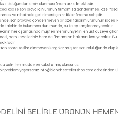
iksiz olduğundan emin olunması önem arz etmektedir.
eceği kod ile son prova için ürünün firmamıza gönderilmesi, özel tasa
ası ve nihai hale getirilmesi için kritik bir öneme sahiptir.
inde, son provaya gönderilmeyen bir özel tasarım ürününün iadesi k
de talebinde bulunması durumunda, bu talep karşılanmayacaktır.
ecinin her aşamasında müşteri memnuniyetini en üst düzeye çıkarma
si, hem kendilerinin hem de firmamızın haklarını koruyacaktır. Bu ö
maktadır.
tıktan sonra teslim alınmayan kargolar müşteri sorumluluğunda olu
da belirtilen maddeleri kabul etmiş olursunuz.
gi bir problem yaşarsanız
info@blancheateliershop.com
adresinden ula
ODELİNİ BELİRLE ÜRÜNÜN HEMEN