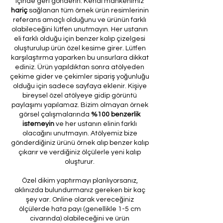
içinde geri gönderin. Kendi mankenimiz
hariç
sağlanan tüm örnek ürün resimlerinin
referans amaçlı olduğunu ve ürünün farklı
olabileceğini lütfen unutmayın. Her ustanın
eli farklı olduğu için benzer kalıp çizelgesi
oluşturulup ürün özel kesime girer. Lütfen
karşılaştırma yaparken bu unsurlara dikkat
ediniz. Ürün yapıldıktan sonra atölyeden
çekime gider ve çekimler sipariş yoğunluğu
olduğu için sadece sayfaya eklenir. Kişiye
bireysel özel atölyeye gidip görüntü
paylaşımı yapılamaz. Bizim olmayan örnek
görsel çalışmalarında
%100 benzerlik
istemeyin
ve her ustanın elinin farklı
olacağını unutmayın. Atölyemiz bize
gönderdiğiniz ürünü örnek alıp benzer kalıp
çıkarır ve verdiğiniz ölçülerle yeni kalıp
oluşturur.
Özel dikim yaptırmayı planlıyorsanız,
aklınızda bulundurmanız gereken bir kaç
şey var. Online olarak vereceğiniz
ölçülerde hata payı (genellikle 1-5 cm
civarında) olabileceğini ve ürün