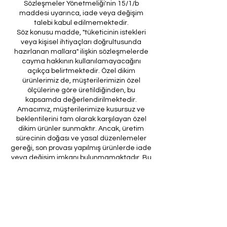
Sözleşmeler Yönetmeliği'nin 15/1/b
maddesi uyarınca, iade veya değişim
talebi kabul edilmemektedir.
Söz konusu madde, "tüketicinin istekleri
veya kişisel ihtiyaçları doğrultusunda
hazırlanan mallara" ilişkin sözleşmelerde
cayma hakkının kullanılamayacağını
açıkça belirtmektedir. Özel dikim
ürünlerimiz de, müşterilerimizin özel
ölçülerine göre üretildiğinden, bu
kapsamda değerlendirilmektedir.
Amacımız, müşterilerimize kusursuz ve
beklentilerini tam olarak karşılayan özel
dikim ürünler sunmaktır. Ancak, üretim
sürecinin doğası ve yasal düzenlemeler
gereği, son provası yapılmış ürünlerde iade
veya değişim imkanı bulunmamaktadır. Bu
nedenle, sipariş verirken ölçülerin
doğruluğundan ve ürün detaylarının
eksiksiz olduğundan emin olunması önem
arz etmektedir.
Müşteri temsilcilerimizin tarafınıza
ileteceği kod ile son prova için ürünün
firmamıza gönderilmesi, özel tasarım