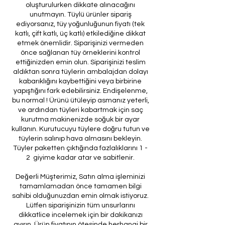
oluşturulurken dikkate alınacağını
unutmayın. Tüylü ürünler sipariş
ediyorsanız, tüy yoğunluğunun fiyatı (tek
katlı, çift katlı, üç katlı) etkilediğine dikkat
etmek önemlidir. Siparişinizi vermeden
önce sağlanan tüy örneklerini kontrol
ettiğinizden emin olun. Siparişinizi teslim
aldıktan sonra tüylerin ambalajdan dolayı
kabarıklığını kaybettiğini veya birbirine
yapıştığını fark edebilirsiniz. Endişelenme,
bu normal ! Ürünü ütüleyip asmanız yeterli,
ve ardından tüyleri kabartmak için saç
kurutma makinenizde soğuk bir ayar
kullanın. Kurutucuyu tüylere doğru tutun ve
tüylerin salınıp hava almasını bekleyin.
Tüyler paketten çıktığında fazlalıklarını 1 -
2 giyime kadar atar ve sabitlenir.
Değerli Müşterimiz, Satın alma işleminizi
tamamlamadan önce tamamen bilgi
sahibi olduğunuzdan emin olmak istiyoruz.
Lütfen siparişinizin tüm unsurlarını
dikkatlice incelemek için bir dakikanızı
ayırın. Ürün fiyatının ötesinde herhangi bir