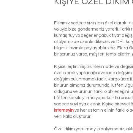
KİŞİYE ÖZEL DİKİ
Ekibimiz sadece sizin için özel olarak t
yoluyla bize göndermeniz yeterli. Farkl
kumaş tüy vb değerler çabuk fiyat değiş
atölyemizde özenle dikecek ve DHL kargo i
bilginizi bizimle paylaşabilirsiniz. Ektra
bir sorunuz varsa, müşteri temsilcilerim
Kişiselleştirilmiş ürünlerin iade ve deği
özel olarak yapılacağını ve iade değişim
değişim bulunmamaktadır. Kargo ücreti si
bir ürün almanız durumunda, lütfen 3 g
olduğunu ve ürünün farklı olabileceğini l
Lütfen karşılaştırma yaparken bu unsurla
sadece sayfaya eklenir. Kişiye bireysel
istemeyin
ve her ustanın elinin farklı o
yeni kalıp oluşturur.
Özel dikim yaptırmayı planlıyorsanız, ak