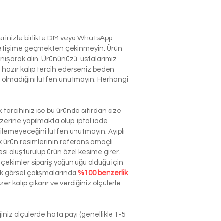
lerinizle birlikte DM veya WhatsApp
e iletişime geçmekten çekinmeyin. Ürün
anışarak alın. Ürününüzü ustalarımız
r hazır kalıp tercih ederseniz beden
izin olmadığını lütfen unutmayın. Herhangi
tercihiniz ise bu üründe sıfırdan size
zerine yapılmakta olup iptal iade
dilemeyeceğini lütfen unutmayın. Ayıplı
ürün resimlerinin referans amaçlı
esi oluşturulup ürün özel kesime girer.
çekimler sipariş yoğunluğu olduğu için
ek görsel çalışmalarında
%100 benzerlik
r kalıp çıkarır ve verdiğiniz ölçülerle
niz ölçülerde hata payı (genellikle 1-5