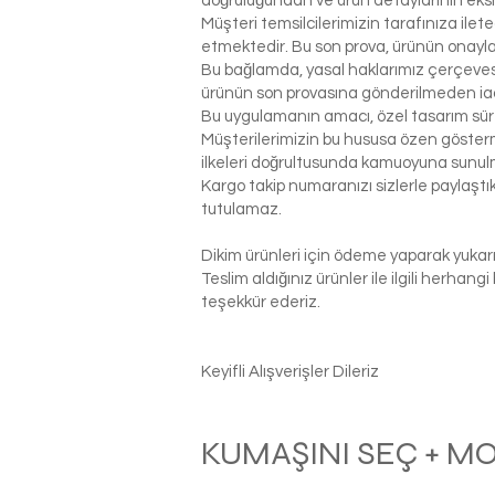
doğruluğundan ve ürün detaylarının eks
Müşteri temsilcilerimizin tarafınıza ilet
etmektedir. Bu son prova, ürünün onaylanm
Bu bağlamda, yasal haklarımız çerçeves
ürünün son provasına gönderilmeden ia
Bu uygulamanın amacı, özel tasarım sür
Müşterilerimizin bu hususa özen gösterme
ilkeleri doğrultusunda kamuoyuna sunul
Kargo takip numaranızı sizlerle paylaş
tutulamaz.
Dikim ürünleri için ödeme yaparak yukarı
Teslim aldığınız ürünler ile ilgili herhan
teşekkür ederiz.
Keyifli Alışverişler Dileriz
KUMAŞINI SEÇ + M