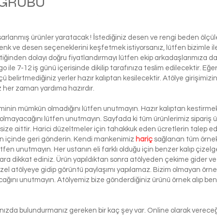
M GRUBU
Balle
asarlanmış ürünler yaratacak ! İstediğiniz desen ve rengi beden ölçü
ı renk ve desen seçeneklerini keşfetmek istiyorsanız, lütfen biziml
tiğinden dolayı doğru fiyatlandırmayı lütfen ekip arkadaşlarımıza d
le 7-12 iş günü içerisinde dikilip tarafınıza teslim edilecektir. Eğe
 ölçü belirtmediğiniz yerler hazır kalıptan kesilecektir. Atölye girişim
iz her zaman yardıma hazırdır.
şiminin mümkün olmadığını lütfen unutmayın. Hazır kalıptan kestirmek 
 olmayacağını lütfen unutmayın. Sayfada ki tüm ürünlerimiz sipariş ü
ze aittir. Harici düzeltmeler için tahakkuk eden ücretlerin talep e
ün içinde geri gönderin. Kendi mankenimiz
hariç
sağlanan tüm örnek 
ütfen unutmayın. Her ustanın eli farklı olduğu için benzer kalıp çizelg
ra dikkat ediniz. Ürün yapıldıktan sonra atölyeden çekime gider ve 
 özel atölyeye gidip görüntü paylaşımı yapılamaz. Bizim olmayan örn
lacağını unutmayın. Atölyemiz bize gönderdiğiniz ürünü örnek alıp benze
lınızda bulundurmanız gereken bir kaç şey var. Online olarak vereceği