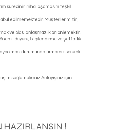
rım sürecinin nihai aşamasını teşkil
abul edilmemektedir. Müşterilerimizin,
k ve olası anlaşmazlıkları önlemektir.
nemli duyuru, bilgilendirme ve şeffaflık
p kaybolması durumunda firmamız sorumlu
şım sağlamalısınız.Anlayışınız için
 HAZIRLANSIN !