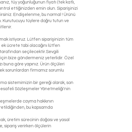
nız, tüy yoğunluğunun fiyatı (tek katlı,
ntrol ettiğinizden emin olun. Siparişinizi
ilirsiniz. Endişelenme, bu normal ! Ürünü
n. Kurutucuyu tüylere doğru tutun ve
tlenir.
k istiyoruz. Lütfen siparişinizin tüm
n ek ücrete tabi olacağını lütfen
arafından seçilecektir.Sevgili
çin bize göndermeniz yeterlidir. Özel
 buna göre yapınız. Ürün ölçüleri
lecek sorunlardan firmamız sorumlu
şma sistemimizin bir gereği olarak, son
Mesafeli Sözleşmeler Yönetmeliği'nin
sözleşmelerde cayma hakkının
 üretildiğinden, bu kapsamda
ak, üretim sürecinin doğası ve yasal
sipariş verirken ölçülerin