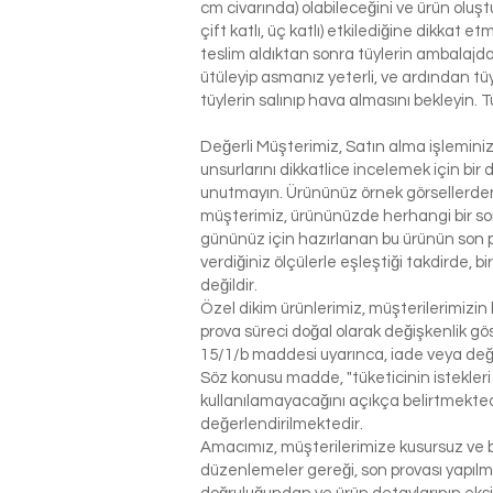
cm civarında) olabileceğini ve ürün oluşt
çift katlı, üç katlı) etkilediğine dikkat 
teslim aldıktan sonra tüylerin ambalajdan
ütüleyip asmanız yeterli, ve ardından tü
tüylerin salınıp hava almasını bekleyin. T
Değerli Müşterimiz, Satın alma işlemin
unsurlarını dikkatlice incelemek için bir 
unutmayın. Ürününüz örnek görsellerden 
müşterimiz, ürününüzde herhangi bir so
gününüz için hazırlanan bu ürünün son p
verdiğiniz ölçülerle eşleştiği takdirde, 
değildir.
Özel dikim ürünlerimiz, müşterilerimizin 
prova süreci doğal olarak değişkenlik g
15/1/b maddesi uyarınca, iade veya değ
Söz konusu madde, "tüketicinin istekleri
kullanılamayacağını açıkça belirtmektedi
değerlendirilmektedir.
Amacımız, müşterilerimize kusursuz ve be
düzenlemeler gereği, son provası yapılm