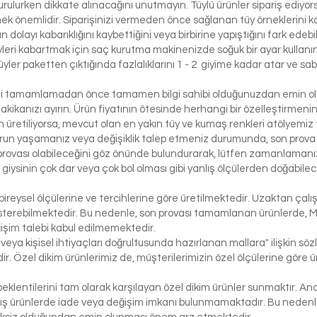
urulurken dikkate alınacağını unutmayın. Tüylü ürünler sipariş ediyorsa
etmek önemlidir. Siparişinizi vermeden önce sağlanan tüy örneklerini ko
 dolayı kabarıklığını kaybettiğini veya birbirine yapıştığını fark edeb
yleri kabartmak için saç kurutma makinenizde soğuk bir ayar kullanı
üyler paketten çıktığında fazlalıklarını 1 - 2 giyime kadar atar ve sabi
izi tamamlamadan önce tamamen bilgi sahibi olduğunuzdan emin olma
dakikanızı ayırın. Ürün fiyatının ötesinde herhangi bir özelleştirmeni
üretiliyorsa, mevcut olan en yakın tüy ve kumaş renkleri atölyemiz t
run yaşamanız veya değişiklik talep etmeniz durumunda, son prova i
rovası olabileceğini göz önünde bulundurarak, lütfen zamanlamanızı
bir giysinin çok dar veya çok bol olması gibi yanlış ölçülerden doğabi
bireysel ölçülerine ve tercihlerine göre üretilmektedir. Uzaktan çalı
österebilmektedir. Bu nedenle, son provası tamamlanan ürünlerde, 
işim talebi kabul edilmemektedir.
 veya kişisel ihtiyaçları doğrultusunda hazırlanan mallara" ilişkin 
r. Özel dikim ürünlerimiz de, müşterilerimizin özel ölçülerine göre
klentilerini tam olarak karşılayan özel dikim ürünler sunmaktır. Anc
ış ürünlerde iade veya değişim imkanı bulunmamaktadır. Bu nedenle, 