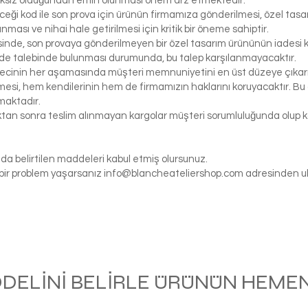
iksiz olduğundan emin olunması önem arz etmektedir.
eceği kod ile son prova için ürünün firmamıza gönderilmesi, özel tasa
ası ve nihai hale getirilmesi için kritik bir öneme sahiptir.
inde, son provaya gönderilmeyen bir özel tasarım ürününün iadesi k
de talebinde bulunması durumunda, bu talep karşılanmayacaktır.
ecinin her aşamasında müşteri memnuniyetini en üst düzeye çıkarma
si, hem kendilerinin hem de firmamızın haklarını koruyacaktır. Bu ö
maktadır.
tıktan sonra teslim alınmayan kargolar müşteri sorumluluğunda olu
da belirtilen maddeleri kabul etmiş olursunuz.
gi bir problem yaşarsanız
info@blancheateliershop.com
adresinden ula
ODELİNİ BELİRLE ÜRÜNÜN HEMEN