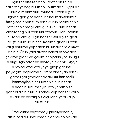
için tahakkuk eden ücretlerin talep
edilemeyeceğini lütfen unutmayın. Ayıplı bir
ürün almanız durumunda, lütfen 3 gün
içinde geri gönderin. Kendi mankenimiz
hariç
sağlanan tüm örnek ürün resimlerinin
referans amaçlı olduğunu ve ürünün farklı
olabileceğini lütfen unutmayın. Her ustanın
eli farklı olduğu için benzer kalıp çizelgesi
oluşturulup ürün özel kesime girer. Lütfen
karşılaştırma yaparken bu unsurlara dikkat
ediniz. Ürün yapıldıktan sonra atölyeden
çekime gider ve çekimler sipariş yoğunluğu
olduğu için sadece sayfaya eklenir. Kişiye
bireysel özel atölyeye gidip görüntü
paylaşımı yapılamaz. Bizim olmayan örnek
görsel çalışmalarında
%100 benzerlik
istemeyin
ve her ustanın elinin farklı
olacağını unutmayın. Atölyemiz bize
gönderdiğiniz ürünü örnek alıp benzer kalıp
çıkarır ve verdiğiniz ölçülerle yeni kalıp
oluşturur.
Özel dikim yaptırmayı planlıyorsanız,
aklınızda bulundurmanız gereken bir kaç