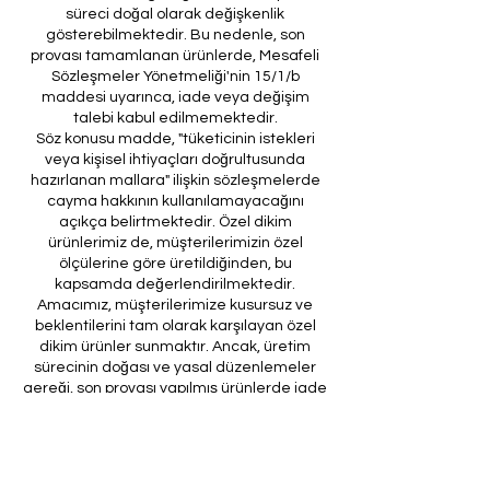
süreci doğal olarak değişkenlik
gösterebilmektedir. Bu nedenle, son
provası tamamlanan ürünlerde, Mesafeli
Sözleşmeler Yönetmeliği'nin 15/1/b
maddesi uyarınca, iade veya değişim
talebi kabul edilmemektedir.
Söz konusu madde, "tüketicinin istekleri
veya kişisel ihtiyaçları doğrultusunda
hazırlanan mallara" ilişkin sözleşmelerde
cayma hakkının kullanılamayacağını
açıkça belirtmektedir. Özel dikim
ürünlerimiz de, müşterilerimizin özel
ölçülerine göre üretildiğinden, bu
kapsamda değerlendirilmektedir.
Amacımız, müşterilerimize kusursuz ve
beklentilerini tam olarak karşılayan özel
dikim ürünler sunmaktır. Ancak, üretim
sürecinin doğası ve yasal düzenlemeler
gereği, son provası yapılmış ürünlerde iade
veya değişim imkanı bulunmamaktadır. Bu
nedenle, sipariş verirken ölçülerin
doğruluğundan ve ürün detaylarının
eksiksiz olduğundan emin olunması önem