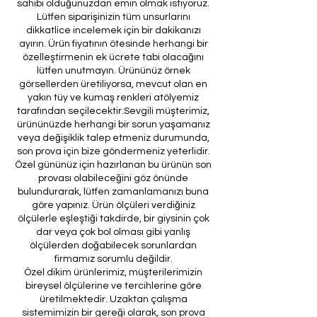
sahibi olduğunuzdan emin olmak istiyoruz.
Lütfen siparişinizin tüm unsurlarını
dikkatlice incelemek için bir dakikanızı
ayırın. Ürün fiyatının ötesinde herhangi bir
özelleştirmenin ek ücrete tabi olacağını
lütfen unutmayın. Ürününüz örnek
görsellerden üretiliyorsa, mevcut olan en
yakın tüy ve kumaş renkleri atölyemiz
tarafından seçilecektir.Sevgili müşterimiz,
ürününüzde herhangi bir sorun yaşamanız
veya değişiklik talep etmeniz durumunda,
son prova için bize göndermeniz yeterlidir.
Özel gününüz için hazırlanan bu ürünün son
provası olabileceğini göz önünde
bulundurarak, lütfen zamanlamanızı buna
göre yapınız. Ürün ölçüleri verdiğiniz
ölçülerle eşleştiği takdirde, bir giysinin çok
dar veya çok bol olması gibi yanlış
ölçülerden doğabilecek sorunlardan
firmamız sorumlu değildir.
Özel dikim ürünlerimiz, müşterilerimizin
bireysel ölçülerine ve tercihlerine göre
üretilmektedir. Uzaktan çalışma
sistemimizin bir gereği olarak, son prova