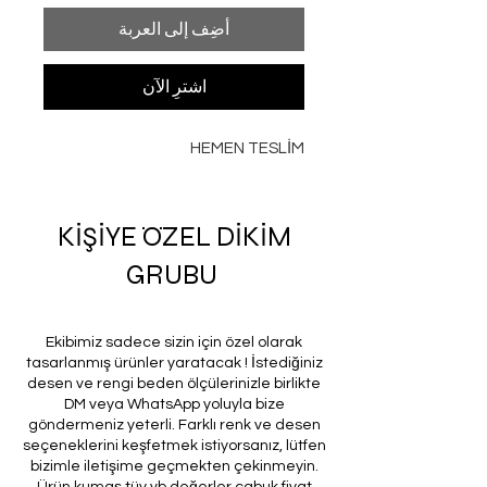
أضِف إلى العربة
اشترِ الآن
HEMEN TESLİM
KİŞİYE ÖZEL DİKİM
GRUBU
Ekibimiz sadece sizin için özel olarak
tasarlanmış ürünler yaratacak ! İstediğiniz
desen ve rengi beden ölçülerinizle birlikte
DM veya WhatsApp yoluyla bize
göndermeniz yeterli. Farklı renk ve desen
seçeneklerini keşfetmek istiyorsanız, lütfen
bizimle iletişime geçmekten çekinmeyin.
Ürün kumaş tüy vb değerler çabuk fiyat