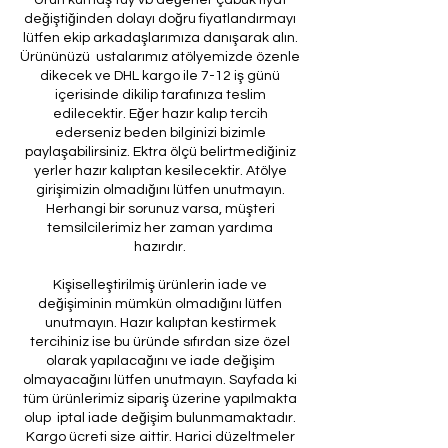
değiştiğinden dolayı doğru fiyatlandırmayı
lütfen ekip arkadaşlarımıza danışarak alın.
Ürününüzü ustalarımız atölyemizde özenle
dikecek ve DHL kargo ile 7-12 iş günü
içerisinde dikilip tarafınıza teslim
edilecektir. Eğer hazır kalıp tercih
ederseniz beden bilginizi bizimle
paylaşabilirsiniz. Ektra ölçü belirtmediğiniz
yerler hazır kalıptan kesilecektir. Atölye
girişimizin olmadığını lütfen unutmayın.
Herhangi bir sorunuz varsa, müşteri
temsilcilerimiz her zaman yardıma
hazırdır.
Kişiselleştirilmiş ürünlerin iade ve
değişiminin mümkün olmadığını lütfen
unutmayın. Hazır kalıptan kestirmek
tercihiniz ise bu üründe sıfırdan size özel
olarak yapılacağını ve iade değişim
olmayacağını lütfen unutmayın. Sayfada ki
tüm ürünlerimiz sipariş üzerine yapılmakta
olup iptal iade değişim bulunmamaktadır.
Kargo ücreti size aittir. Harici düzeltmeler