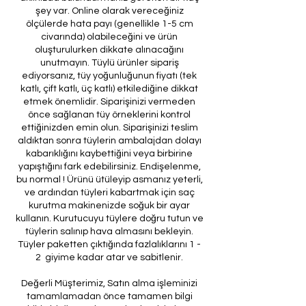
şey var. Online olarak vereceğiniz
ölçülerde hata payı (genellikle 1-5 cm
civarında) olabileceğini ve ürün
oluşturulurken dikkate alınacağını
unutmayın. Tüylü ürünler sipariş
ediyorsanız, tüy yoğunluğunun fiyatı (tek
katlı, çift katlı, üç katlı) etkilediğine dikkat
etmek önemlidir. Siparişinizi vermeden
önce sağlanan tüy örneklerini kontrol
ettiğinizden emin olun. Siparişinizi teslim
aldıktan sonra tüylerin ambalajdan dolayı
kabarıklığını kaybettiğini veya birbirine
yapıştığını fark edebilirsiniz. Endişelenme,
bu normal ! Ürünü ütüleyip asmanız yeterli,
ve ardından tüyleri kabartmak için saç
kurutma makinenizde soğuk bir ayar
kullanın. Kurutucuyu tüylere doğru tutun ve
tüylerin salınıp hava almasını bekleyin.
Tüyler paketten çıktığında fazlalıklarını 1 -
2 giyime kadar atar ve sabitlenir.
Değerli Müşterimiz, Satın alma işleminizi
tamamlamadan önce tamamen bilgi