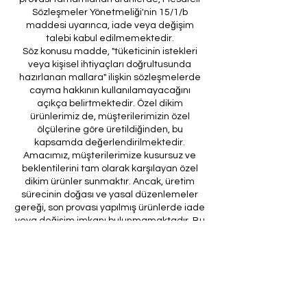
Sözleşmeler Yönetmeliği'nin 15/1/b
maddesi uyarınca, iade veya değişim
talebi kabul edilmemektedir.
Söz konusu madde, "tüketicinin istekleri
veya kişisel ihtiyaçları doğrultusunda
hazırlanan mallara" ilişkin sözleşmelerde
cayma hakkının kullanılamayacağını
açıkça belirtmektedir. Özel dikim
ürünlerimiz de, müşterilerimizin özel
ölçülerine göre üretildiğinden, bu
kapsamda değerlendirilmektedir.
Amacımız, müşterilerimize kusursuz ve
beklentilerini tam olarak karşılayan özel
dikim ürünler sunmaktır. Ancak, üretim
sürecinin doğası ve yasal düzenlemeler
gereği, son provası yapılmış ürünlerde iade
veya değişim imkanı bulunmamaktadır. Bu
nedenle, sipariş verirken ölçülerin
doğruluğundan ve ürün detaylarının
eksiksiz olduğundan emin olunması önem
arz etmektedir.
Müşteri temsilcilerimizin tarafınıza
ileteceği kod ile son prova için ürünün