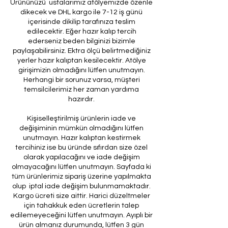
Ürününüzü ustalarımız atölyemizde özenle
dikecek ve DHL kargo ile 7-12 iş günü
içerisinde dikilip tarafınıza teslim
edilecektir. Eğer hazır kalıp tercih
ederseniz beden bilginizi bizimle
paylaşabilirsiniz. Ektra ölçü belirtmediğiniz
yerler hazır kalıptan kesilecektir. Atölye
girişimizin olmadığını lütfen unutmayın.
Herhangi bir sorunuz varsa, müşteri
temsilcilerimiz her zaman yardıma
hazırdır.
Kişiselleştirilmiş ürünlerin iade ve
değişiminin mümkün olmadığını lütfen
unutmayın. Hazır kalıptan kestirmek
tercihiniz ise bu üründe sıfırdan size özel
olarak yapılacağını ve iade değişim
olmayacağını lütfen unutmayın. Sayfada ki
tüm ürünlerimiz sipariş üzerine yapılmakta
olup iptal iade değişim bulunmamaktadır.
Kargo ücreti size aittir. Harici düzeltmeler
için tahakkuk eden ücretlerin talep
edilemeyeceğini lütfen unutmayın. Ayıplı bir
ürün almanız durumunda, lütfen 3 gün