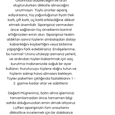
civarında) olabileceğini ve ürün
oluşturulurken dikkate alınacağını
unutmayın. Tüylü ürünler sipariş
ediyorsanız, tüy yoğunluğunun fiyatı (tek
katlı, çift katlı, üç katlı) etkilediğine dikkat
etmek önemlidir. Siparişinizi vermeden
önce sağlanan tüy örneklerini kontrol
ettiğinizden emin olun. Siparişinizi teslim
aldıktan sonra tüylerin ambalajdan dolayı
kabarıklığını kaybettiğini veya birbirine
yapıştığını fark edebilirsiniz. Endişelenme,
bu normal ! Ürünü ütüleyip asmanız yeterli,
ve ardından tüyleri kabartmak için saç
kurutma makinenizde soğuk bir ayar
kullanın. Kurutucuyu tüylere doğru tutun ve
tüylerin salınıp hava almasını bekleyin.
Tüyler paketten çıktığında fazlalıklarını 1 -
2 giyime kadar atar ve sabitlenir.
Değerli Müşterimiz, Satın alma işleminizi
tamamlamadan önce tamamen bilgi
sahibi olduğunuzdan emin olmak istiyoruz.
Lütfen siparişinizin tüm unsurlarını
dikkatlice incelemek için bir dakikanızı