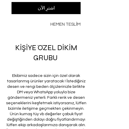
اشترِ الآن
HEMEN TESLİM
KİŞİYE ÖZEL DİKİM
GRUBU
Ekibimiz sadece sizin için özel olarak
tasarlanmış ürünler yaratacak ! İstediğiniz
desen ve rengi beden ölçülerinizle birlikte
DM veya WhatsApp yoluyla bize
göndermeniz yeterli. Farklı renk ve desen
seçeneklerini keşfetmek istiyorsanız, lütfen
bizimle iletişime geçmekten çekinmeyin.
Ürün kumaş tüy vb değerler çabuk fiyat
değiştiğinden dolayı doğru fiyatlandırmayı
lütfen ekip arkadaşlarımıza danışarak alın.