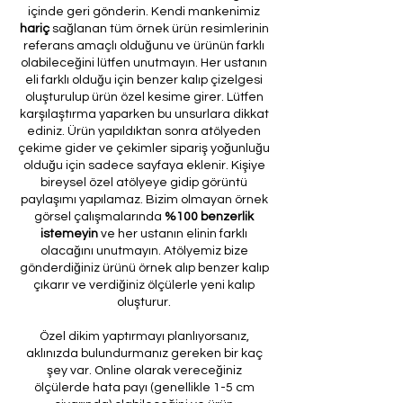
içinde geri gönderin. Kendi mankenimiz
hariç
sağlanan tüm örnek ürün resimlerinin
referans amaçlı olduğunu ve ürünün farklı
olabileceğini lütfen unutmayın. Her ustanın
eli farklı olduğu için benzer kalıp çizelgesi
oluşturulup ürün özel kesime girer. Lütfen
karşılaştırma yaparken bu unsurlara dikkat
ediniz. Ürün yapıldıktan sonra atölyeden
çekime gider ve çekimler sipariş yoğunluğu
olduğu için sadece sayfaya eklenir. Kişiye
bireysel özel atölyeye gidip görüntü
paylaşımı yapılamaz. Bizim olmayan örnek
görsel çalışmalarında
%100 benzerlik
istemeyin
ve her ustanın elinin farklı
olacağını unutmayın. Atölyemiz bize
gönderdiğiniz ürünü örnek alıp benzer kalıp
çıkarır ve verdiğiniz ölçülerle yeni kalıp
oluşturur.
Özel dikim yaptırmayı planlıyorsanız,
aklınızda bulundurmanız gereken bir kaç
şey var. Online olarak vereceğiniz
ölçülerde hata payı (genellikle 1-5 cm