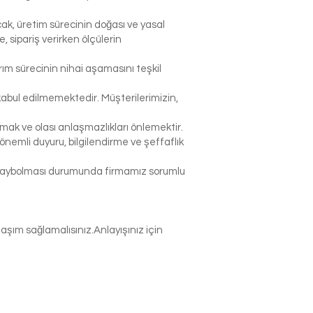
ak, üretim sürecinin doğası ve yasal
sipariş verirken ölçülerin
rım sürecinin nihai aşamasını teşkil
abul edilmemektedir. Müşterilerimizin,
k ve olası anlaşmazlıkları önlemektir.
nemli duyuru, bilgilendirme ve şeffaflık
p kaybolması durumunda firmamız sorumlu
şım sağlamalısınız.Anlayışınız için