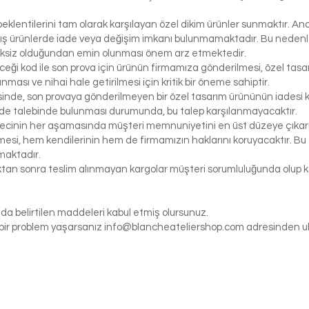
klentilerini tam olarak karşılayan özel dikim ürünler sunmaktır. Anc
ış ürünlerde iade veya değişim imkanı bulunmamaktadır. Bu nedenle, 
iksiz olduğundan emin olunması önem arz etmektedir.
eceği kod ile son prova için ürünün firmamıza gönderilmesi, özel tasa
ası ve nihai hale getirilmesi için kritik bir öneme sahiptir.
inde, son provaya gönderilmeyen bir özel tasarım ürününün iadesi k
de talebinde bulunması durumunda, bu talep karşılanmayacaktır.
ecinin her aşamasında müşteri memnuniyetini en üst düzeye çıkarma
si, hem kendilerinin hem de firmamızın haklarını koruyacaktır. Bu ö
maktadır.
tıktan sonra teslim alınmayan kargolar müşteri sorumluluğunda olu
da belirtilen maddeleri kabul etmiş olursunuz.
gi bir problem yaşarsanız
info@blancheateliershop.com
adresinden ula