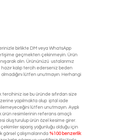
lerinizle birlikte DM veya WhatsApp
e iletişime geçmekten çekinmeyin. Ürün
anışarak alın. Ürününüzü ustalarımız
r hazır kalıp tercih ederseniz beden
izin olmadığını lütfen unutmayın. Herhangi
tercihiniz ise bu üründe sıfırdan size
zerine yapılmakta olup iptal iade
dilemeyeceğini lütfen unutmayın. Ayıplı
ürün resimlerinin referans amaçlı
esi oluşturulup ürün özel kesime girer.
çekimler sipariş yoğunluğu olduğu için
ek görsel çalışmalarında
%100 benzerlik