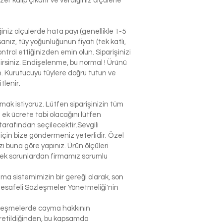
r kalıp çıkarır ve verdiğiniz ölçülerle
niz ölçülerde hata payı (genellikle 1-5
nız, tüy yoğunluğunun fiyatı (tek katlı,
ntrol ettiğinizden emin olun. Siparişinizi
ilirsiniz. Endişelenme, bu normal ! Ürünü
n. Kurutucuyu tüylere doğru tutun ve
tlenir.
k istiyoruz. Lütfen siparişinizin tüm
n ek ücrete tabi olacağını lütfen
arafından seçilecektir.Sevgili
çin bize göndermeniz yeterlidir. Özel
 buna göre yapınız. Ürün ölçüleri
lecek sorunlardan firmamız sorumlu
şma sistemimizin bir gereği olarak, son
Mesafeli Sözleşmeler Yönetmeliği'nin
sözleşmelerde cayma hakkının
 üretildiğinden, bu kapsamda