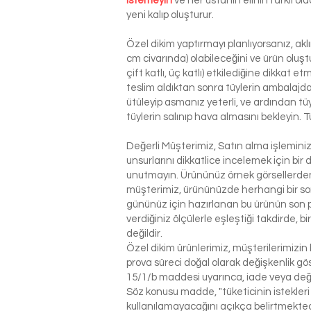
istemeyin
ve her ustanın elinin farklı o
yeni kalıp oluşturur.
Özel dikim yaptırmayı planlıyorsanız, ak
cm civarında) olabileceğini ve ürün oluşt
çift katlı, üç katlı) etkilediğine dikkat 
teslim aldıktan sonra tüylerin ambalajdan
ütüleyip asmanız yeterli, ve ardından tü
tüylerin salınıp hava almasını bekleyin. T
Değerli Müşterimiz, Satın alma işlemin
unsurlarını dikkatlice incelemek için bir 
unutmayın. Ürününüz örnek görsellerden 
müşterimiz, ürününüzde herhangi bir so
gününüz için hazırlanan bu ürünün son p
verdiğiniz ölçülerle eşleştiği takdirde, 
değildir.
Özel dikim ürünlerimiz, müşterilerimizin 
prova süreci doğal olarak değişkenlik g
15/1/b maddesi uyarınca, iade veya değ
Söz konusu madde, "tüketicinin istekleri
kullanılamayacağını açıkça belirtmektedi