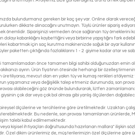
lacağını unutmayın. Atölyemiz bize gönderdiğiniz ürünü örnek alıp benze
lınızda bulundurmanız gereken bir kaç şey var. Online olarak vereceği
urulurken dikkate alınacağını unutmayın. Tüylü ürünler sipariş ediyorsa
etmek önemlidir. Siparişinizi vermeden önce sağlanan tüy örneklerini ko
 dolayı kabarıklığını kaybettiğini veya birbirine yapıştığını fark edeb
yleri kabartmak için saç kurutma makinenizde soğuk bir ayar kullanı
üyler paketten çıktığında fazlalıklarını 1 - 2 giyime kadar atar ve sabi
izi tamamlamadan önce tamamen bilgi sahibi olduğunuzdan emin olma
dakikanızı ayırın. Ürün fiyatının ötesinde herhangi bir özelleştirmeni
üretiliyorsa, mevcut olan en yakın tüy ve kumaş renkleri atölyemiz t
run yaşamanız veya değişiklik talep etmeniz durumunda, son prova i
rovası olabileceğini göz önünde bulundurarak, lütfen zamanlamanızı
bir giysinin çok dar veya çok bol olması gibi yanlış ölçülerden doğabi
bireysel ölçülerine ve tercihlerine göre üretilmektedir. Uzaktan çalı
österebilmektedir. Bu nedenle, son provası tamamlanan ürünlerde, 
işim talebi kabul edilmemektedir.
 veya kişisel ihtiyaçları doğrultusunda hazırlanan mallara" ilişkin 
r. Özel dikim ürünlerimiz de, müşterilerimizin özel ölçülerine göre