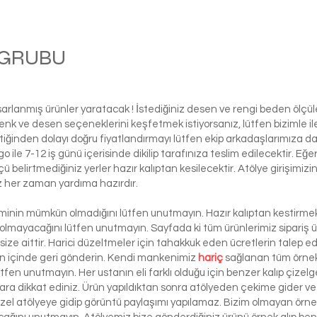
M GRUBU
Balle
asarlanmış ürünler yaratacak ! İstediğiniz desen ve rengi beden ölçü
ı renk ve desen seçeneklerini keşfetmek istiyorsanız, lütfen biziml
tiğinden dolayı doğru fiyatlandırmayı lütfen ekip arkadaşlarımıza d
le 7-12 iş günü içerisinde dikilip tarafınıza teslim edilecektir. Eğe
 ölçü belirtmediğiniz yerler hazır kalıptan kesilecektir. Atölye girişim
iz her zaman yardıma hazırdır.
şiminin mümkün olmadığını lütfen unutmayın. Hazır kalıptan kestirmek 
 olmayacağını lütfen unutmayın. Sayfada ki tüm ürünlerimiz sipariş ü
ze aittir. Harici düzeltmeler için tahakkuk eden ücretlerin talep e
ün içinde geri gönderin. Kendi mankenimiz
hariç
sağlanan tüm örnek 
ütfen unutmayın. Her ustanın eli farklı olduğu için benzer kalıp çizelg
ra dikkat ediniz. Ürün yapıldıktan sonra atölyeden çekime gider ve 
 özel atölyeye gidip görüntü paylaşımı yapılamaz. Bizim olmayan örn