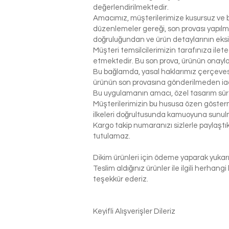
değerlendirilmektedir.
Amacımız, müşterilerimize kusursuz ve be
düzenlemeler gereği, son provası yapılm
doğruluğundan ve ürün detaylarının eks
Müşteri temsilcilerimizin tarafınıza ilet
etmektedir. Bu son prova, ürünün onaylanm
Bu bağlamda, yasal haklarımız çerçeves
ürünün son provasına gönderilmeden ia
Bu uygulamanın amacı, özel tasarım sür
Müşterilerimizin bu hususa özen gösterme
ilkeleri doğrultusunda kamuoyuna sunul
Kargo takip numaranızı sizlerle paylaş
tutulamaz.
Dikim ürünleri için ödeme yaparak yukarı
Teslim aldığınız ürünler ile ilgili herhan
teşekkür ederiz.
Keyifli Alışverişler Dileriz