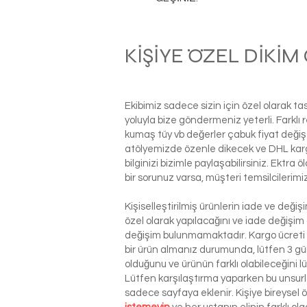
KİŞİYE ÖZEL DİKİ
Ekibimiz sadece sizin için özel olarak t
yoluyla bize göndermeniz yeterli. Farkl
kumaş tüy vb değerler çabuk fiyat değiş
atölyemizde özenle dikecek ve DHL kargo i
bilginizi bizimle paylaşabilirsiniz. Ektra
bir sorunuz varsa, müşteri temsilcilerim
Kişiselleştirilmiş ürünlerin iade ve deği
özel olarak yapılacağını ve iade değişim
değişim bulunmamaktadır. Kargo ücreti si
bir ürün almanız durumunda, lütfen 3 g
olduğunu ve ürünün farklı olabileceğini l
Lütfen karşılaştırma yaparken bu unsurla
sadece sayfaya eklenir. Kişiye bireysel