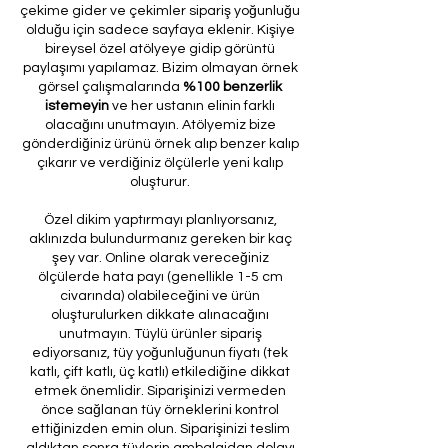
çekime gider ve çekimler sipariş yoğunluğu
olduğu için sadece sayfaya eklenir. Kişiye
bireysel özel atölyeye gidip görüntü
paylaşımı yapılamaz. Bizim olmayan örnek
görsel çalışmalarında
%100 benzerlik
istemeyin
ve her ustanın elinin farklı
olacağını unutmayın. Atölyemiz bize
gönderdiğiniz ürünü örnek alıp benzer kalıp
çıkarır ve verdiğiniz ölçülerle yeni kalıp
oluşturur.
Özel dikim yaptırmayı planlıyorsanız,
aklınızda bulundurmanız gereken bir kaç
şey var. Online olarak vereceğiniz
ölçülerde hata payı (genellikle 1-5 cm
civarında) olabileceğini ve ürün
oluşturulurken dikkate alınacağını
unutmayın. Tüylü ürünler sipariş
ediyorsanız, tüy yoğunluğunun fiyatı (tek
katlı, çift katlı, üç katlı) etkilediğine dikkat
etmek önemlidir. Siparişinizi vermeden
önce sağlanan tüy örneklerini kontrol
ettiğinizden emin olun. Siparişinizi teslim
aldıktan sonra tüylerin ambalajdan dolayı