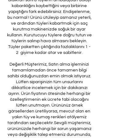
kabarıklığını kaybettiğini veya birbirine
yapıştığını fark edebilirsiniz. Endişelenme,
bu normal ! Ürünü ütüleyip asmanız yeterli,
ve ardından tüyleri kabartmak için saç
kurutma makinenizde soğuk bir ayar
kullanın. Kurutucuyu tüylere doğru tutun ve
tüylerin salınıp hava almasını bekleyin.
Tüyler paketten çıktığında fazlalıklarını 1 -
2 giyime kadar atar ve sabitlenir.
Değerli Müşterimiz, Satın alma işleminizi
tamamlamadan önce tamamen bilgi
sahibi olduğunuzdan emin olmak istiyoruz.
Lütfen siparişinizin tüm unsurlarını
dikkatlice incelemek için bir dakikanızı
ayırın. Ürün fiyatının ötesinde herhangi bir
özelleştirmenin ek ücrete tabi olacağını
lütfen unutmayın. Ürününüz örnek
görsellerden üretiliyorsa, mevcut olan en
yakın tüy ve kumaş renkleri atölyemiz
tarafından seçilecektir.Sevgili müşterimiz,
ürününüzde herhangi bir sorun yaşamanız
veya değişiklik talep etmeniz durumunda,