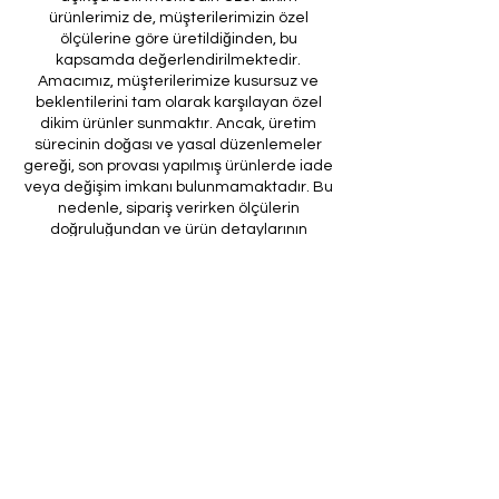
ürünlerimiz de, müşterilerimizin özel
ölçülerine göre üretildiğinden, bu
kapsamda değerlendirilmektedir.
Amacımız, müşterilerimize kusursuz ve
beklentilerini tam olarak karşılayan özel
dikim ürünler sunmaktır. Ancak, üretim
sürecinin doğası ve yasal düzenlemeler
gereği, son provası yapılmış ürünlerde iade
veya değişim imkanı bulunmamaktadır. Bu
nedenle, sipariş verirken ölçülerin
doğruluğundan ve ürün detaylarının
eksiksiz olduğundan emin olunması önem
arz etmektedir.
Müşteri temsilcilerimizin tarafınıza
ileteceği kod ile son prova için ürünün
firmamıza gönderilmesi, özel tasarım
sürecinin nihai aşamasını teşkil
etmektedir. Bu son prova, ürünün
onaylanması ve nihai hale getirilmesi için
kritik bir öneme sahiptir.
Bu bağlamda, yasal haklarımız
çerçevesinde, son provaya gönderilmeyen
bir özel tasarım ürününün iadesi kabul