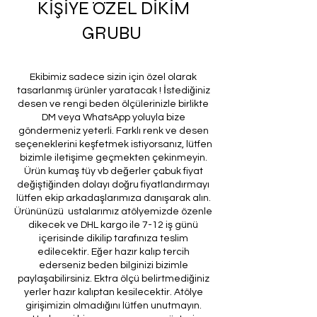
KİŞİYE ÖZEL DİKİM
GRUBU
Ekibimiz sadece sizin için özel olarak
tasarlanmış ürünler yaratacak ! İstediğiniz
desen ve rengi beden ölçülerinizle birlikte
DM veya WhatsApp yoluyla bize
göndermeniz yeterli. Farklı renk ve desen
seçeneklerini keşfetmek istiyorsanız, lütfen
bizimle iletişime geçmekten çekinmeyin.
Ürün kumaş tüy vb değerler çabuk fiyat
değiştiğinden dolayı doğru fiyatlandırmayı
lütfen ekip arkadaşlarımıza danışarak alın.
Ürününüzü ustalarımız atölyemizde özenle
dikecek ve DHL kargo ile 7-12 iş günü
içerisinde dikilip tarafınıza teslim
edilecektir. Eğer hazır kalıp tercih
ederseniz beden bilginizi bizimle
paylaşabilirsiniz. Ektra ölçü belirtmediğiniz
yerler hazır kalıptan kesilecektir. Atölye
girişimizin olmadığını lütfen unutmayın.