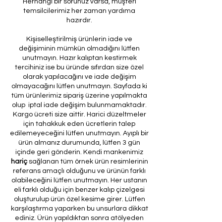
Herhangi bir sorunuz varsa, müşteri
temsilcilerimiz her zaman yardıma
hazırdır.
Kişiselleştirilmiş ürünlerin iade ve
değişiminin mümkün olmadığını lütfen
unutmayın. Hazır kalıptan kestirmek
tercihiniz ise bu üründe sıfırdan size özel
olarak yapılacağını ve iade değişim
olmayacağını lütfen unutmayın. Sayfada ki
tüm ürünlerimiz sipariş üzerine yapılmakta
olup iptal iade değişim bulunmamaktadır.
Kargo ücreti size aittir. Harici düzeltmeler
için tahakkuk eden ücretlerin talep
edilemeyeceğini lütfen unutmayın. Ayıplı bir
ürün almanız durumunda, lütfen 3 gün
içinde geri gönderin. Kendi mankenimiz
hariç
sağlanan tüm örnek ürün resimlerinin
referans amaçlı olduğunu ve ürünün farklı
olabileceğini lütfen unutmayın. Her ustanın
eli farklı olduğu için benzer kalıp çizelgesi
oluşturulup ürün özel kesime girer. Lütfen
karşılaştırma yaparken bu unsurlara dikkat
ediniz. Ürün yapıldıktan sonra atölyeden