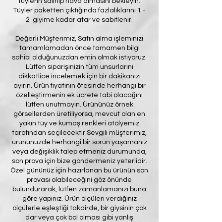
tüylerin salınıp hava almasını bekleyin.
Tüyler paketten çıktığında fazlalıklarını 1 -
2 giyime kadar atar ve sabitlenir.
Değerli Müşterimiz, Satın alma işleminizi
tamamlamadan önce tamamen bilgi
sahibi olduğunuzdan emin olmak istiyoruz.
Lütfen siparişinizin tüm unsurlarını
dikkatlice incelemek için bir dakikanızı
ayırın. Ürün fiyatının ötesinde herhangi bir
özelleştirmenin ek ücrete tabi olacağını
lütfen unutmayın. Ürününüz örnek
görsellerden üretiliyorsa, mevcut olan en
yakın tüy ve kumaş renkleri atölyemiz
tarafından seçilecektir.Sevgili müşterimiz,
ürününüzde herhangi bir sorun yaşamanız
veya değişiklik talep etmeniz durumunda,
son prova için bize göndermeniz yeterlidir.
Özel gününüz için hazırlanan bu ürünün son
provası olabileceğini göz önünde
bulundurarak, lütfen zamanlamanızı buna
göre yapınız. Ürün ölçüleri verdiğiniz
ölçülerle eşleştiği takdirde, bir giysinin çok
dar veya çok bol olması gibi yanlış