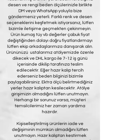
desen ve rengi beden ölçülerinizle birlikte
DM veya WhatsApp yoluyla bize
göndermeniz yeterli. Farklı renk ve desen
seçeneklerini keşfetmek istiyorsanız, lütfen
bizimle iletişime geçmekten çekinmeyin.
Ürün kumaş tüy vb değerler çabuk fiyat
değiştiğinden dolayı doğru fiyatlandırmayı
lütfen ekip arkadaşlarımıza danışarak alın.
Ürününüzü ustalarımız atölyemizde özenle
dikecek ve DHL kargo ile 7-12 iş günü
içerisinde dikilip tarafınıza teslim
edilecektir. Eğer hazır kalıp tercih
ederseniz beden bilginizi bizimle
paylaşabilirsiniz. Ektra ölçü belirtmediğiniz
yerler hazır kalıptan kesilecektir. Atölye
girişimizin olmadığını lütfen unutmayın.
Herhangi bir sorunuz varsa, müşteri
temsilcilerimiz her zaman yardıma
hazırdır.
Kişiselleştirilmiş ürünlerin iade ve
değişiminin mümkün olmadığını lütfen
unutmayın. Hazır kalıptan kestirmek