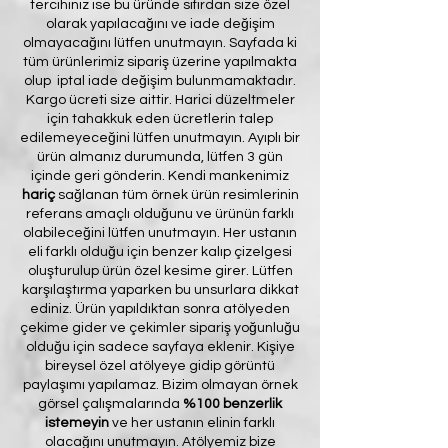
tercihiniz ise bu üründe sıfırdan size özel
olarak yapılacağını ve iade değişim
olmayacağını lütfen unutmayın. Sayfada ki
tüm ürünlerimiz sipariş üzerine yapılmakta
olup iptal iade değişim bulunmamaktadır.
Kargo ücreti size aittir. Harici düzeltmeler
için tahakkuk eden ücretlerin talep
edilemeyeceğini lütfen unutmayın. Ayıplı bir
ürün almanız durumunda, lütfen 3 gün
içinde geri gönderin. Kendi mankenimiz
hariç
sağlanan tüm örnek ürün resimlerinin
referans amaçlı olduğunu ve ürünün farklı
olabileceğini lütfen unutmayın. Her ustanın
eli farklı olduğu için benzer kalıp çizelgesi
oluşturulup ürün özel kesime girer. Lütfen
karşılaştırma yaparken bu unsurlara dikkat
ediniz. Ürün yapıldıktan sonra atölyeden
çekime gider ve çekimler sipariş yoğunluğu
olduğu için sadece sayfaya eklenir. Kişiye
bireysel özel atölyeye gidip görüntü
paylaşımı yapılamaz. Bizim olmayan örnek
görsel çalışmalarında
%100 benzerlik
istemeyin
ve her ustanın elinin farklı
olacağını unutmayın. Atölyemiz bize