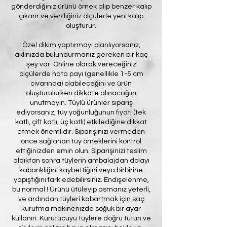
gönderdiğiniz ürünü örnek alıp benzer kalıp
çıkarır ve verdiğiniz ölçülerle yeni kalıp
oluşturur.
Özel dikim yaptırmayı planlıyorsanız,
aklınızda bulundurmanız gereken bir kaç
şey var. Online olarak vereceğiniz
ölçülerde hata payı (genellikle 1-5 cm
civarında) olabileceğini ve ürün
oluşturulurken dikkate alınacağını
unutmayın. Tüylü ürünler sipariş
ediyorsanız, tüy yoğunluğunun fiyatı (tek
katlı, çift katlı, üç katlı) etkilediğine dikkat
etmek önemlidir. Siparişinizi vermeden
önce sağlanan tüy örneklerini kontrol
ettiğinizden emin olun. Siparişinizi teslim
aldıktan sonra tüylerin ambalajdan dolayı
kabarıklığını kaybettiğini veya birbirine
yapıştığını fark edebilirsiniz. Endişelenme,
bu normal ! Ürünü ütüleyip asmanız yeterli,
ve ardından tüyleri kabartmak için saç
kurutma makinenizde soğuk bir ayar
kullanın. Kurutucuyu tüylere doğru tutun ve