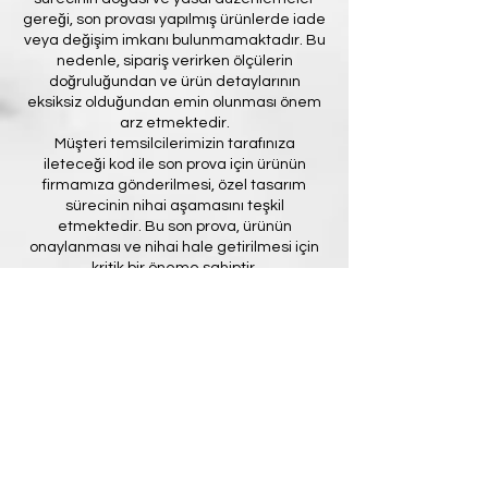
gereği, son provası yapılmış ürünlerde iade
veya değişim imkanı bulunmamaktadır. Bu
nedenle, sipariş verirken ölçülerin
doğruluğundan ve ürün detaylarının
eksiksiz olduğundan emin olunması önem
arz etmektedir.
Müşteri temsilcilerimizin tarafınıza
ileteceği kod ile son prova için ürünün
firmamıza gönderilmesi, özel tasarım
sürecinin nihai aşamasını teşkil
etmektedir. Bu son prova, ürünün
onaylanması ve nihai hale getirilmesi için
kritik bir öneme sahiptir.
Bu bağlamda, yasal haklarımız
çerçevesinde, son provaya gönderilmeyen
bir özel tasarım ürününün iadesi kabul
edilmemektedir. Müşterilerimizin, ürünün
son provasına gönderilmeden iade
talebinde bulunması durumunda, bu talep
karşılanmayacaktır.
Bu uygulamanın amacı, özel tasarım
sürecinin her aşamasında müşteri
memnuniyetini en üst düzeye çıkarmak ve