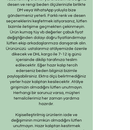
desen ve rengi beden ölçülerinizle birlikte
DM veya WhatsApp yoluyla bize
göndermeniz yeterli. Farklı renk ve desen
seçeneklerini keşfetmek istiyorsanız, lütfen
bizimle iletişime geçmekten çekinmeyin.
Ürün kumaş tüy vb değerler çabuk fiyat
değiştiğinden dolayı doğru fiyatlandırmayı
lütfen ekip arkadaşlarımıza danışarak alın.
Ürününüzü ustalarımız atölyemizde özenle
dikecek ve DHL kargo ile 7-12 iş günü
içerisinde dikilip tarafınıza teslim
edilecektir. Eğer hazır kalıp tercih
ederseniz beden bilginizi bizimle
paylaşabilirsiniz. Ektra ölçü belirtmediğiniz
yerler hazır kalıptan kesilecektir. Atölye
girişimizin olmadığını lütfen unutmayın.
Herhangi bir sorunuz varsa, müşteri
temsilcilerimiz her zaman yardıma
hazırdır.
Kişiselleştirilmiş ürünlerin iade ve
değişiminin mümkün olmadığını lütfen
unutmayın. Hazır kalıptan kestirmek