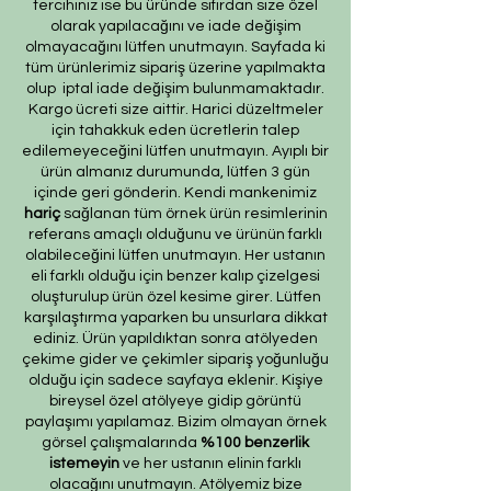
tercihiniz ise bu üründe sıfırdan size özel
olarak yapılacağını ve iade değişim
olmayacağını lütfen unutmayın. Sayfada ki
tüm ürünlerimiz sipariş üzerine yapılmakta
olup iptal iade değişim bulunmamaktadır.
Kargo ücreti size aittir. Harici düzeltmeler
için tahakkuk eden ücretlerin talep
edilemeyeceğini lütfen unutmayın. Ayıplı bir
ürün almanız durumunda, lütfen 3 gün
içinde geri gönderin. Kendi mankenimiz
hariç
sağlanan tüm örnek ürün resimlerinin
referans amaçlı olduğunu ve ürünün farklı
olabileceğini lütfen unutmayın. Her ustanın
eli farklı olduğu için benzer kalıp çizelgesi
oluşturulup ürün özel kesime girer. Lütfen
karşılaştırma yaparken bu unsurlara dikkat
ediniz. Ürün yapıldıktan sonra atölyeden
çekime gider ve çekimler sipariş yoğunluğu
olduğu için sadece sayfaya eklenir. Kişiye
bireysel özel atölyeye gidip görüntü
paylaşımı yapılamaz. Bizim olmayan örnek
görsel çalışmalarında
%100 benzerlik
istemeyin
ve her ustanın elinin farklı
olacağını unutmayın. Atölyemiz bize