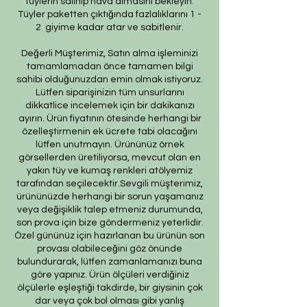
tüylerin salınıp hava almasını bekleyin.
Tüyler paketten çıktığında fazlalıklarını 1 -
2 giyime kadar atar ve sabitlenir.
Değerli Müşterimiz, Satın alma işleminizi
tamamlamadan önce tamamen bilgi
sahibi olduğunuzdan emin olmak istiyoruz.
Lütfen siparişinizin tüm unsurlarını
dikkatlice incelemek için bir dakikanızı
ayırın. Ürün fiyatının ötesinde herhangi bir
özelleştirmenin ek ücrete tabi olacağını
lütfen unutmayın. Ürününüz örnek
görsellerden üretiliyorsa, mevcut olan en
yakın tüy ve kumaş renkleri atölyemiz
tarafından seçilecektir.Sevgili müşterimiz,
ürününüzde herhangi bir sorun yaşamanız
veya değişiklik talep etmeniz durumunda,
son prova için bize göndermeniz yeterlidir.
Özel gününüz için hazırlanan bu ürünün son
provası olabileceğini göz önünde
bulundurarak, lütfen zamanlamanızı buna
göre yapınız. Ürün ölçüleri verdiğiniz
ölçülerle eşleştiği takdirde, bir giysinin çok
dar veya çok bol olması gibi yanlış