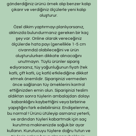
gönderdiğiniz ürünü örnek alıp benzer kalıp
çıkarır ve verdiğiniz ölçülerle yeni kalıp
oluşturur.
Özel dikim yaptırmayı planlıyorsanız,
aklınızda bulundurmanız gereken bir kaç
şey var. Online olarak vereceğiniz
ölçülerde hata payı (genellikle 1-5 cm
civarında) olabileceğini ve ürün
oluşturulurken dikkate alınacağını
unutmayın. Tüylü ürünler sipariş
ediyorsanız, tüy yoğunluğunun fiyatı (tek
katlı, çift katlı, üç katlı) etkilediğine dikkat
etmek önemlidir. Siparişinizi vermeden
önce sağlanan tüy örneklerini kontrol
ettiğinizden emin olun. Siparişinizi teslim
aldıktan sonra tüylerin ambalajdan dolayı
kabarıklığını kaybettiğini veya birbirine
yapıştığını fark edebilirsiniz. Endişelenme,
bu normal ! Ürünü ütüleyip asmanız yeterli,
ve ardından tüyleri kabartmak için saç
kurutma makinenizde soğuk bir ayar
kullanın. Kurutucuyu tüylere doğru tutun ve