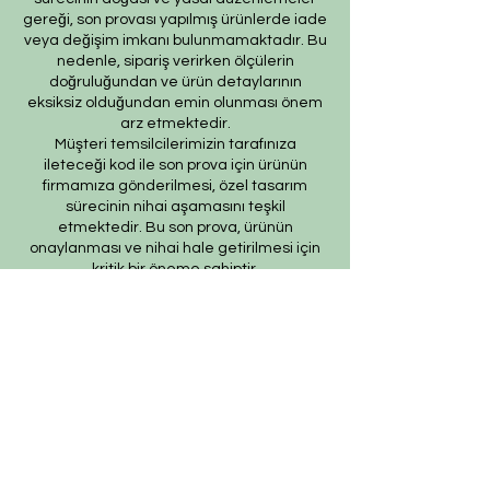
gereği, son provası yapılmış ürünlerde iade
veya değişim imkanı bulunmamaktadır. Bu
nedenle, sipariş verirken ölçülerin
doğruluğundan ve ürün detaylarının
eksiksiz olduğundan emin olunması önem
arz etmektedir.
Müşteri temsilcilerimizin tarafınıza
ileteceği kod ile son prova için ürünün
firmamıza gönderilmesi, özel tasarım
sürecinin nihai aşamasını teşkil
etmektedir. Bu son prova, ürünün
onaylanması ve nihai hale getirilmesi için
kritik bir öneme sahiptir.
Bu bağlamda, yasal haklarımız
çerçevesinde, son provaya gönderilmeyen
bir özel tasarım ürününün iadesi kabul
edilmemektedir. Müşterilerimizin, ürünün
son provasına gönderilmeden iade
talebinde bulunması durumunda, bu talep
karşılanmayacaktır.
Bu uygulamanın amacı, özel tasarım
sürecinin her aşamasında müşteri
memnuniyetini en üst düzeye çıkarmak ve